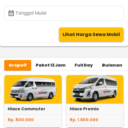
calendar_month
Tanggal Mulai
Lihat Harga Sewa Mobil
Dropoff
Paket 12 Jam
Full Day
Bulanan
Hiace Commuter
Hiace Premio
Rp. 800.000
Rp. 1.600.000