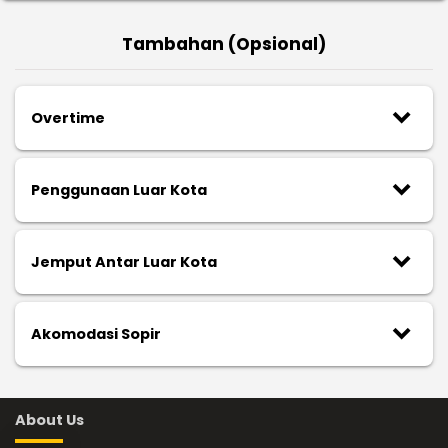
Tambahan (Opsional)
keyboard_arrow_down
Overtime
keyboard_arrow_down
Penggunaan Luar Kota
keyboard_arrow_down
Jemput Antar Luar Kota
keyboard_arrow_down
Akomodasi Sopir
About Us