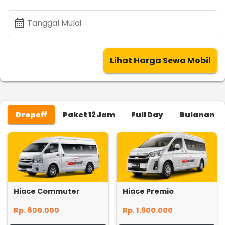
calendar_month
Tanggal Mulai
Lihat Harga Sewa Mobil
Dropoff
Paket 12 Jam
Full Day
Bulanan
Hiace Commuter
Hiace Premio
Rp. 800.000
Rp. 1.600.000