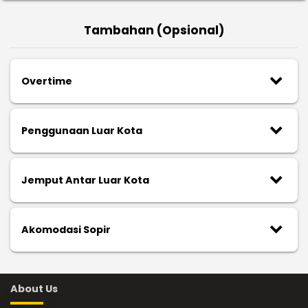
Tambahan (Opsional)
keyboard_arrow_down
Overtime
keyboard_arrow_down
Penggunaan Luar Kota
keyboard_arrow_down
Jemput Antar Luar Kota
keyboard_arrow_down
Akomodasi Sopir
About Us