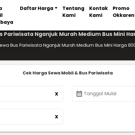
a
Daftar Harga
Tentang
Kontak
Promo
il
Kami
Kami
Okkaren
abaya
s Pariwisata Nganjuk Murah Medium Bus Mini Ha
ewa Bus Pariwisata Nganjuk Murah Medium Bus Mini Harga 80
Cek Harga Sewa Mobil & Bus Pariwisata
calendar_month
Tanggal Mulai
X
X