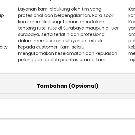
Layanan kami didukung oleh tim yang
Ka
ap
profesional dan berpengalaman. Para sopir
ko
kami memiliki pengetahuan mendalam
Ka
tentang rute-rute di Surabaya maupun di luar
ya
surabaya, serta terlatih dan profesional
ora
dalam memberikan pelayanan terbaik
pa
city
kepada customer. Kami selalu
ke
mengutamakan Keselamatan dan kepuasan
me
pelanggan adalah prioritas utama kami.
tu
Tambahan (Opsional)