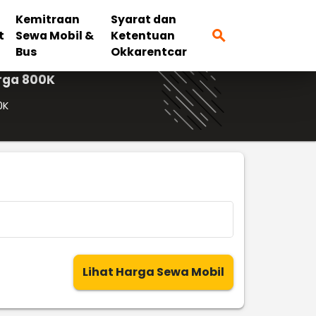
Kemitraan
Syarat dan
search
t
Sewa Mobil &
Ketentuan
Bus
Okkarentcar
rga 800K
0K
Lihat Harga Sewa Mobil