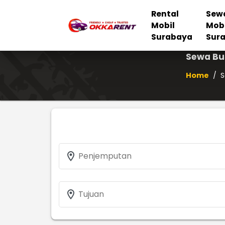
Rental
Sew
Mobil
Mob
Surabaya
Sur
Sewa Bu
Home
/
S
location_on
Penjemputan
location_on
Tujuan