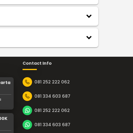
keyboard_arrow_down
keyboard_arrow_down
Contact Info
081 252 222 062
karta
081 334 603 687
a
081 252 222 062
100K
081 334 603 687