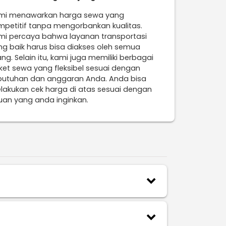
mi menawarkan harga sewa yang
mpetitif tanpa mengorbankan kualitas.
mi percaya bahwa layanan transportasi
ng baik harus bisa diakses oleh semua
ng. Selain itu, kami juga memiliki berbagai
ket sewa yang fleksibel sesuai dengan
butuhan dan anggaran Anda. Anda bisa
lakukan cek harga di atas sesuai dengan
juan yang anda inginkan.
keyboard_arrow_down
keyboard_arrow_down