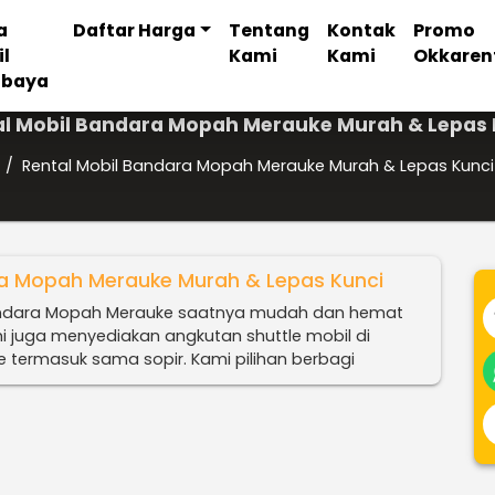
a
Daftar Harga
Tentang
Kontak
Promo
il
Kami
Kami
Okkaren
abaya
al Mobil Bandara Mopah Merauke Murah & Lepas 
/
Rental Mobil Bandara Mopah Merauke Murah & Lepas Kunci
ra Mopah Merauke Murah & Lepas Kunci
andara Mopah Merauke saatnya mudah dan hemat
i juga menyediakan angkutan shuttle mobil di
termasuk sama sopir. Kami pilihan berbagi