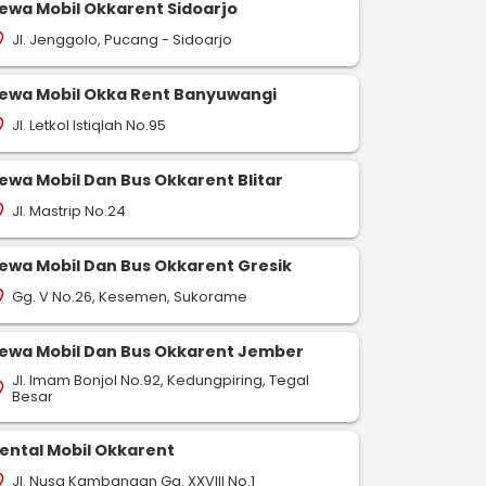
ewa Mobil Okkarent Sidoarjo
Jl. Jenggolo, Pucang - Sidoarjo
on_on
ewa Mobil Okka Rent Banyuwangi
Jl. Letkol Istiqlah No.95
on_on
ewa Mobil Dan Bus Okkarent Blitar
Jl. Mastrip No.24
on_on
ewa Mobil Dan Bus Okkarent Gresik
Gg. V No.26, Kesemen, Sukorame
on_on
ewa Mobil Dan Bus Okkarent Jember
Jl. Imam Bonjol No.92, Kedungpiring, Tegal
on_on
Besar
ental Mobil Okkarent
Jl. Nusa Kambangan Gg. XXVIII No.1
on_on