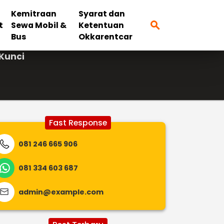
Kemitraan
Syarat dan
search
t
Sewa Mobil &
Ketentuan
Bus
Okkarentcar
Kunci
Fast Response
081 246 665 906
081 334 603 687
admin@example.com