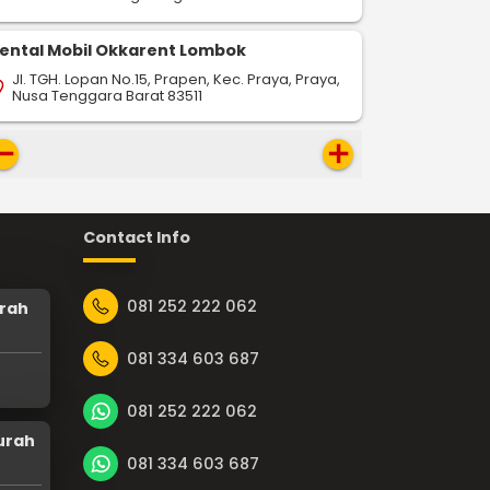
ental Mobil Okkarent Lombok
Jl. TGH. Lopan No.15, Prapen, Kec. Praya, Praya,
on_on
Nusa Tenggara Barat 83511
move
add
Contact Info
081 252 222 062
rah
081 334 603 687
081 252 222 062
urah
081 334 603 687