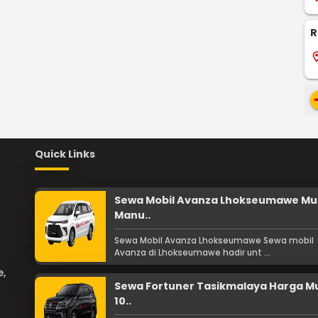
R
locati
re
Quick Links
Sewa Mobil Avanza Lhokseumawe Mu
Manu..
Sewa Mobil Avanza Lhokseumawe Sewa mobil
Avanza di Lhokseumawe hadir unt ...
e,
Sewa Fortuner Tasikmalaya Harga M
10..