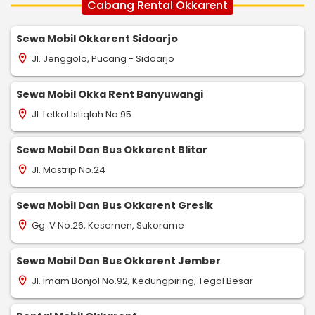
Cabang Rental Okkarent
Sewa Mobil Okkarent Sidoarjo
Jl. Jenggolo, Pucang - Sidoarjo
location_on
Sewa Mobil Okka Rent Banyuwangi
Jl. Letkol Istiqlah No.95
location_on
Sewa Mobil Dan Bus Okkarent Blitar
Jl. Mastrip No.24
location_on
Sewa Mobil Dan Bus Okkarent Gresik
Gg. V No.26, Kesemen, Sukorame
location_on
Sewa Mobil Dan Bus Okkarent Jember
Jl. Imam Bonjol No.92, Kedungpiring, Tegal Besar
location_on