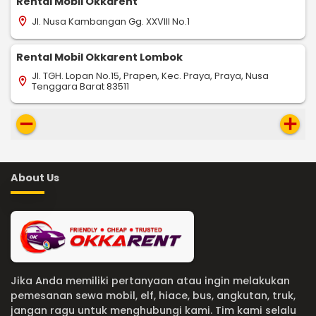
Rental Mobil Okkarent
Jl. Nusa Kambangan Gg. XXVIII No.1
location_on
Rental Mobil Okkarent Lombok
Jl. TGH. Lopan No.15, Prapen, Kec. Praya, Praya, Nusa
location_on
Tenggara Barat 83511
remove
add
About Us
Jika Anda memiliki pertanyaan atau ingin melakukan
pemesanan sewa mobil, elf, hiace, bus, angkutan, truk,
jangan ragu untuk menghubungi kami. Tim kami selalu