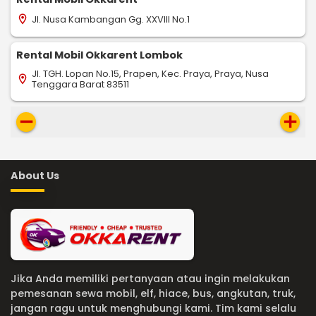
Jl. Nusa Kambangan Gg. XXVIII No.1
location_on
Rental Mobil Okkarent Lombok
Jl. TGH. Lopan No.15, Prapen, Kec. Praya, Praya, Nusa
location_on
Tenggara Barat 83511
remove
add
About Us
Jika Anda memiliki pertanyaan atau ingin melakukan
pemesanan sewa mobil, elf, hiace, bus, angkutan, truk,
jangan ragu untuk menghubungi kami. Tim kami selalu