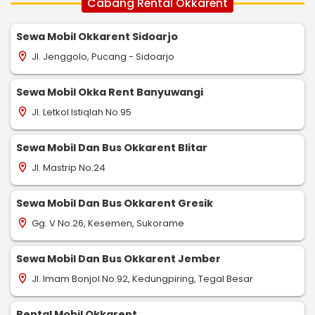
Cabang Rental Okkarent
Sewa Mobil Okkarent Sidoarjo
Jl. Jenggolo, Pucang - Sidoarjo
location_on
Sewa Mobil Okka Rent Banyuwangi
Jl. Letkol Istiqlah No.95
location_on
Sewa Mobil Dan Bus Okkarent Blitar
Jl. Mastrip No.24
location_on
Sewa Mobil Dan Bus Okkarent Gresik
Gg. V No.26, Kesemen, Sukorame
location_on
Sewa Mobil Dan Bus Okkarent Jember
Jl. Imam Bonjol No.92, Kedungpiring, Tegal Besar
location_on
Rental Mobil Okkarent