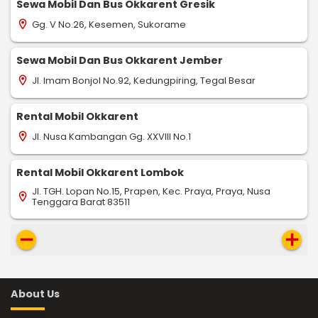
Sewa Mobil Dan Bus Okkarent Gresik
Gg. V No.26, Kesemen, Sukorame
location_on
Sewa Mobil Dan Bus Okkarent Jember
Jl. Imam Bonjol No.92, Kedungpiring, Tegal Besar
location_on
Rental Mobil Okkarent
Jl. Nusa Kambangan Gg. XXVIII No.1
location_on
Rental Mobil Okkarent Lombok
Jl. TGH. Lopan No.15, Prapen, Kec. Praya, Praya, Nusa
location_on
Tenggara Barat 83511
remove
add
About Us