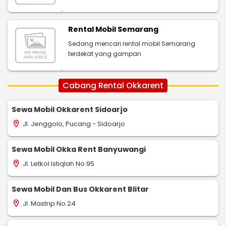
Rental Mobil Semarang
Sedang mencari rental mobil Semarang
terdekat yang gampan
Cabang Rental Okkarent
Sewa Mobil Okkarent Sidoarjo
Jl. Jenggolo, Pucang - Sidoarjo
location_on
Sewa Mobil Okka Rent Banyuwangi
Jl. Letkol Istiqlah No.95
location_on
Sewa Mobil Dan Bus Okkarent Blitar
Jl. Mastrip No.24
location_on