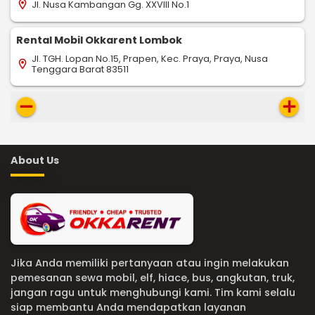
Jl. Nusa Kambangan Gg. XXVIII No.1
location_on
Rental Mobil Okkarent Lombok
Jl. TGH. Lopan No.15, Prapen, Kec. Praya, Praya, Nusa
location_on
Tenggara Barat 83511
remove
add
About Us
Jika Anda memiliki pertanyaan atau ingin melakukan
pemesanan sewa mobil, elf, hiace, bus, angkutan, truk,
jangan ragu untuk menghubungi kami. Tim kami selalu
siap membantu Anda mendapatkan layanan