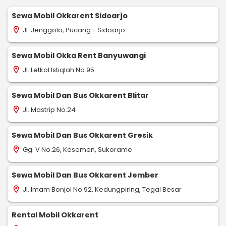
Sewa Mobil Okkarent Sidoarjo
Jl. Jenggolo, Pucang - Sidoarjo
location_on
Sewa Mobil Okka Rent Banyuwangi
Jl. Letkol Istiqlah No.95
location_on
Sewa Mobil Dan Bus Okkarent Blitar
Jl. Mastrip No.24
location_on
Sewa Mobil Dan Bus Okkarent Gresik
Gg. V No.26, Kesemen, Sukorame
location_on
Sewa Mobil Dan Bus Okkarent Jember
Jl. Imam Bonjol No.92, Kedungpiring, Tegal Besar
location_on
Rental Mobil Okkarent