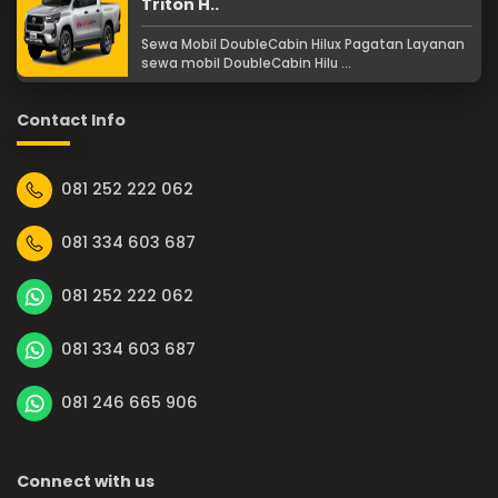
Triton H..
Sewa Mobil DoubleCabin Hilux Pagatan Layanan
sewa mobil DoubleCabin Hilu ...
Contact Info
081 252 222 062
081 334 603 687
081 252 222 062
081 334 603 687
081 246 665 906
Connect with us