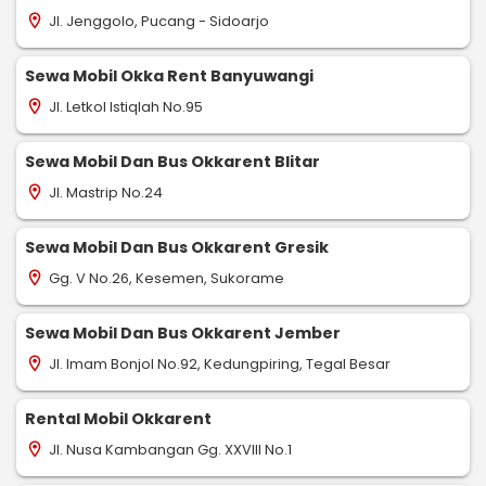
Jl. Jenggolo, Pucang - Sidoarjo
location_on
Sewa Mobil Okka Rent Banyuwangi
Jl. Letkol Istiqlah No.95
location_on
Sewa Mobil Dan Bus Okkarent Blitar
Jl. Mastrip No.24
location_on
Sewa Mobil Dan Bus Okkarent Gresik
Gg. V No.26, Kesemen, Sukorame
location_on
Sewa Mobil Dan Bus Okkarent Jember
Jl. Imam Bonjol No.92, Kedungpiring, Tegal Besar
location_on
Rental Mobil Okkarent
Jl. Nusa Kambangan Gg. XXVIII No.1
location_on