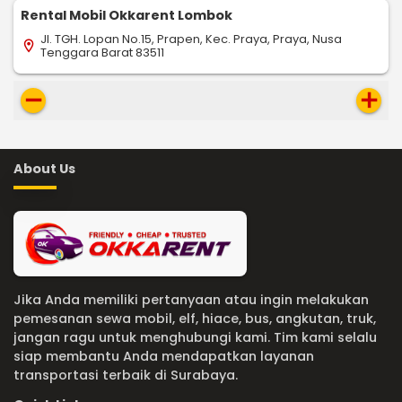
Rental Mobil Okkarent Lombok
Jl. TGH. Lopan No.15, Prapen, Kec. Praya, Praya, Nusa
location_on
Tenggara Barat 83511
remove
add
About Us
Jika Anda memiliki pertanyaan atau ingin melakukan
pemesanan sewa mobil, elf, hiace, bus, angkutan, truk,
jangan ragu untuk menghubungi kami. Tim kami selalu
siap membantu Anda mendapatkan layanan
transportasi terbaik di Surabaya.