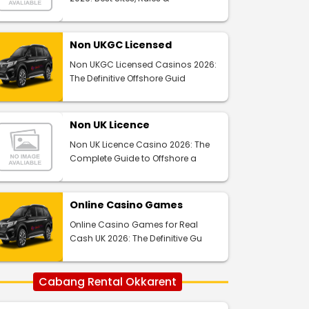
Non UKGC Licensed
Non UKGC Licensed Casinos 2026:
The Definitive Offshore Guid
Non UK Licence
Non UK Licence Casino 2026: The
Complete Guide to Offshore a
Online Casino Games
Online Casino Games for Real
Cash UK 2026: The Definitive Gu
Cabang Rental Okkarent