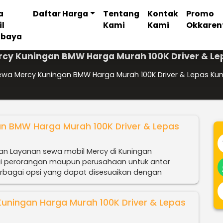
a
Daftar Harga
Tentang
Kontak
Promo
il
Kami
Kami
Okkaren
abaya
cy Kuningan BMW Harga Murah 100K Driver & Le
ewa Mercy Kuningan BMW Harga Murah 100K Driver & Lepas Kun
n BMW Harga Murah 100K Driver & Lepas
an Layanan sewa mobil Mercy di Kuningan
gi perorangan maupun perusahaan untuk antar
rbagai opsi yang dapat disesuaikan dengan
uningan Harga Murah 100K Driver & Lepas