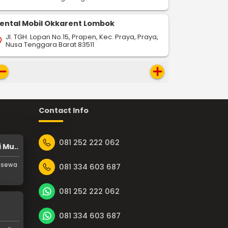
ental Mobil Okkarent Lombok
Jl. TGH. Lopan No.15, Prapen, Kec. Praya, Praya,
on_on
Nusa Tenggara Barat 83511
move
add
Contact Info
081 252 222 062
 Mu..
n sewa
081 334 603 687
081 252 222 062
081 334 603 687