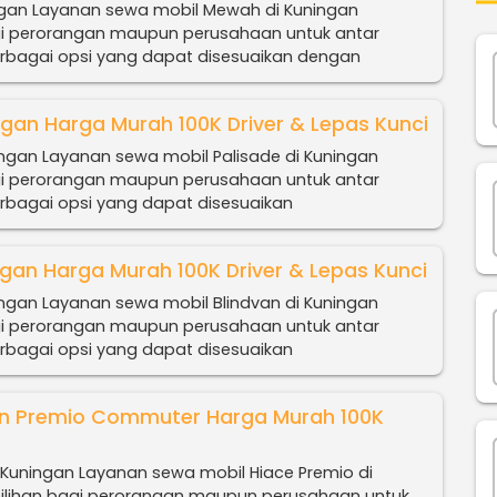
gan Layanan sewa mobil Mewah di Kuningan
gi perorangan maupun perusahaan untuk antar
rbagai opsi yang dapat disesuaikan dengan
gan Harga Murah 100K Driver & Lepas Kunci
ingan Layanan sewa mobil Palisade di Kuningan
gi perorangan maupun perusahaan untuk antar
rbagai opsi yang dapat disesuaikan
gan Harga Murah 100K Driver & Lepas Kunci
ingan Layanan sewa mobil Blindvan di Kuningan
gi perorangan maupun perusahaan untuk antar
rbagai opsi yang dapat disesuaikan
an Premio Commuter Harga Murah 100K
 Kuningan Layanan sewa mobil Hiace Premio di
ilihan bagi perorangan maupun perusahaan untuk