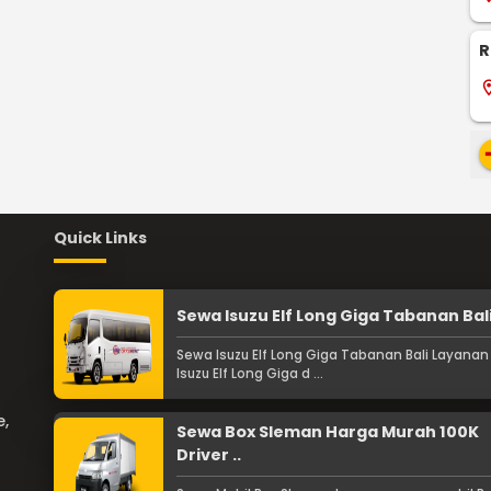
R
locati
re
Quick Links
Sewa Isuzu Elf Long Giga Tabanan Bali
Sewa Isuzu Elf Long Giga Tabanan Bali Layana
Isuzu Elf Long Giga d ...
e,
Sewa Box Sleman Harga Murah 100K
Driver ..