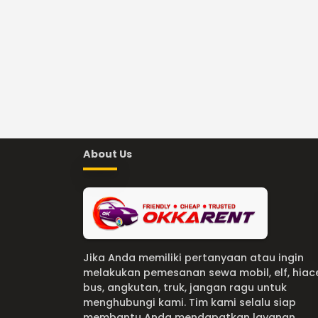
About Us
Jika Anda memiliki pertanyaan atau ingin
melakukan pemesanan sewa mobil, elf, hiac
bus, angkutan, truk, jangan ragu untuk
menghubungi kami. Tim kami selalu siap
membantu Anda mendapatkan layanan