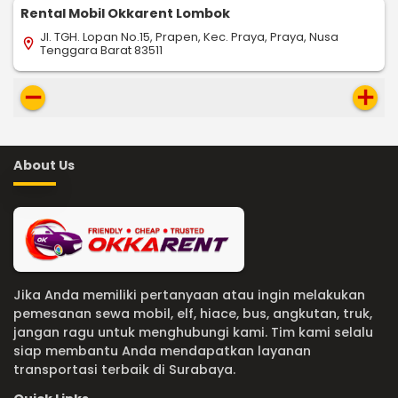
Rental Mobil Okkarent Lombok
Jl. TGH. Lopan No.15, Prapen, Kec. Praya, Praya, Nusa
location_on
Tenggara Barat 83511
remove
add
About Us
Jika Anda memiliki pertanyaan atau ingin melakukan
pemesanan sewa mobil, elf, hiace, bus, angkutan, truk,
jangan ragu untuk menghubungi kami. Tim kami selalu
siap membantu Anda mendapatkan layanan
transportasi terbaik di Surabaya.