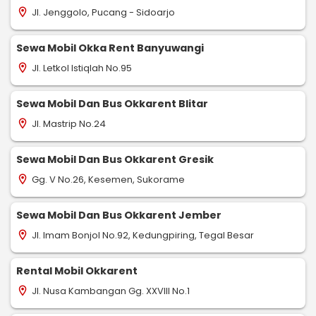
Jl. Jenggolo, Pucang - Sidoarjo
location_on
Sewa Mobil Okka Rent Banyuwangi
Jl. Letkol Istiqlah No.95
location_on
Sewa Mobil Dan Bus Okkarent Blitar
Jl. Mastrip No.24
location_on
Sewa Mobil Dan Bus Okkarent Gresik
Gg. V No.26, Kesemen, Sukorame
location_on
Sewa Mobil Dan Bus Okkarent Jember
Jl. Imam Bonjol No.92, Kedungpiring, Tegal Besar
location_on
Rental Mobil Okkarent
Jl. Nusa Kambangan Gg. XXVIII No.1
location_on