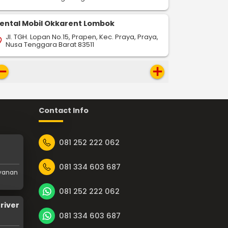
ental Mobil Okkarent Lombok
Jl. TGH. Lopan No.15, Prapen, Kec. Praya, Praya,
on_on
Nusa Tenggara Barat 83511
move
add
Contact Info
081 252 222 062
081 334 603 687
ayanan
081 252 222 062
river
081 334 603 687