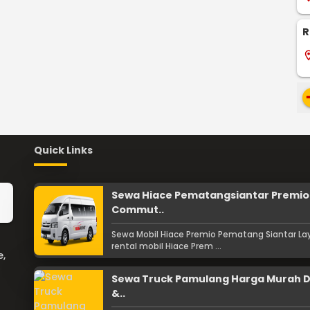
R
locati
re
Quick Links
Sewa Hiace Pematangsiantar Premio
Commut..
Sewa Mobil Hiace Premio Pematang Siantar L
rental mobil Hiace Prem ...
e,
Sewa Truck Pamulang Harga Murah D
&..