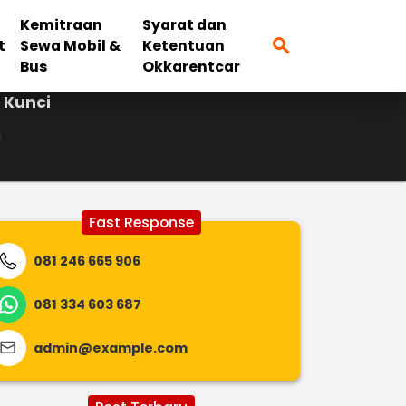
Kemitraan
Syarat dan
search
t
Sewa Mobil &
Ketentuan
Bus
Okkarentcar
 Kunci
i
Fast Response
081 246 665 906
081 334 603 687
admin@example.com