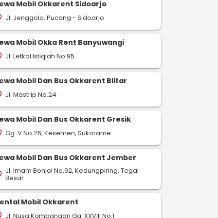
ewa Mobil Okkarent Sidoarjo
Jl. Jenggolo, Pucang - Sidoarjo
on_on
ewa Mobil Okka Rent Banyuwangi
Jl. Letkol Istiqlah No.95
on_on
ewa Mobil Dan Bus Okkarent Blitar
Jl. Mastrip No.24
on_on
ewa Mobil Dan Bus Okkarent Gresik
Gg. V No.26, Kesemen, Sukorame
on_on
ewa Mobil Dan Bus Okkarent Jember
Jl. Imam Bonjol No.92, Kedungpiring, Tegal
on_on
Besar
ental Mobil Okkarent
Jl. Nusa Kambangan Gg. XXVIII No.1
on_on