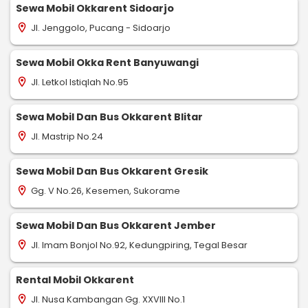
Sewa Mobil Okkarent Sidoarjo
Jl. Jenggolo, Pucang - Sidoarjo
location_on
Sewa Mobil Okka Rent Banyuwangi
Jl. Letkol Istiqlah No.95
location_on
Sewa Mobil Dan Bus Okkarent Blitar
Jl. Mastrip No.24
location_on
Sewa Mobil Dan Bus Okkarent Gresik
Gg. V No.26, Kesemen, Sukorame
location_on
Sewa Mobil Dan Bus Okkarent Jember
Jl. Imam Bonjol No.92, Kedungpiring, Tegal Besar
location_on
Rental Mobil Okkarent
Jl. Nusa Kambangan Gg. XXVIII No.1
location_on