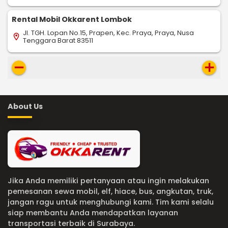
Rental Mobil Okkarent Lombok
Jl. TGH. Lopan No.15, Prapen, Kec. Praya, Praya, Nusa
location_on
Tenggara Barat 83511
remove
add
About Us
Jika Anda memiliki pertanyaan atau ingin melakukan
pemesanan sewa mobil, elf, hiace, bus, angkutan, truk,
jangan ragu untuk menghubungi kami. Tim kami selalu
siap membantu Anda mendapatkan layanan
transportasi terbaik di Surabaya.