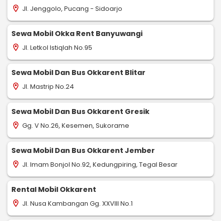
Jl. Jenggolo, Pucang - Sidoarjo
location_on
Sewa Mobil Okka Rent Banyuwangi
Jl. Letkol Istiqlah No.95
location_on
Sewa Mobil Dan Bus Okkarent Blitar
Jl. Mastrip No.24
location_on
Sewa Mobil Dan Bus Okkarent Gresik
Gg. V No.26, Kesemen, Sukorame
location_on
Sewa Mobil Dan Bus Okkarent Jember
Jl. Imam Bonjol No.92, Kedungpiring, Tegal Besar
location_on
Rental Mobil Okkarent
Jl. Nusa Kambangan Gg. XXVIII No.1
location_on