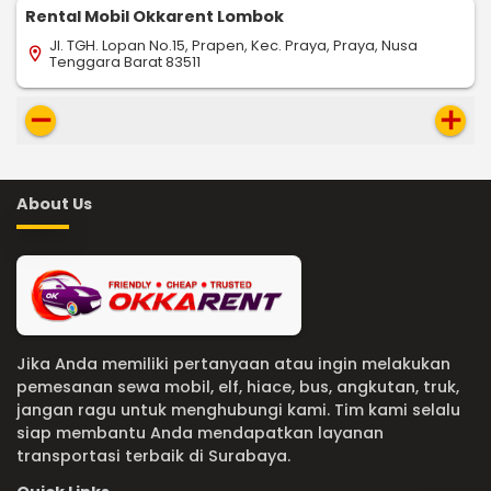
Rental Mobil Okkarent Lombok
Jl. TGH. Lopan No.15, Prapen, Kec. Praya, Praya, Nusa
location_on
Tenggara Barat 83511
remove
add
About Us
Jika Anda memiliki pertanyaan atau ingin melakukan
pemesanan sewa mobil, elf, hiace, bus, angkutan, truk,
jangan ragu untuk menghubungi kami. Tim kami selalu
siap membantu Anda mendapatkan layanan
transportasi terbaik di Surabaya.