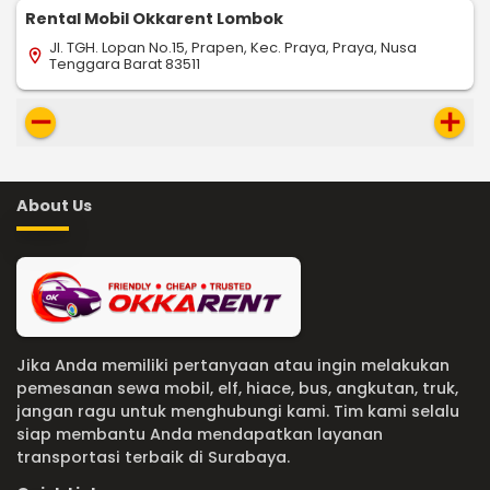
Rental Mobil Okkarent Lombok
Jl. TGH. Lopan No.15, Prapen, Kec. Praya, Praya, Nusa
location_on
Tenggara Barat 83511
remove
add
About Us
Jika Anda memiliki pertanyaan atau ingin melakukan
pemesanan sewa mobil, elf, hiace, bus, angkutan, truk,
jangan ragu untuk menghubungi kami. Tim kami selalu
siap membantu Anda mendapatkan layanan
transportasi terbaik di Surabaya.