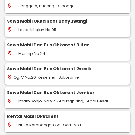
Jl. Jenggolo, Pucang - Sidoarjo
location_on
Sewa Mobil Okka Rent Banyuwangi
Jl. Letkol Istiqlah No.95
location_on
Sewa Mobil Dan Bus Okkarent Blitar
Jl. Mastrip No.24
location_on
Sewa Mobil Dan Bus Okkarent Gresik
Gg. V No.26, Kesemen, Sukorame
location_on
Sewa Mobil Dan Bus Okkarent Jember
Jl. Imam Bonjol No.92, Kedungpiring, Tegal Besar
location_on
Rental Mobil Okkarent
Jl. Nusa Kambangan Gg. XXVIII No.1
location_on