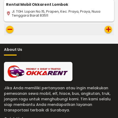
Rental Mobil Okkarent Lombok
Jl. TGH. Lopan No.15, Prapen, Kec. Praya, Praya, Nusa
location_on
Tenggara Barat 83511
remove
add
About Us
Jika Anda memiliki pertanyaan atau ingin melakukan
pemesanan sewa mobil, elf, hiace, bus, angkutan, truk,
jangan ragu untuk menghubungi kami. Tim kami selalu
siap membantu Anda mendapatkan layanan
transportasi terbaik di Surabaya.