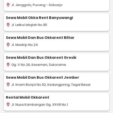
Jl. Jenggolo, Pucang - Sidoarjo
location_on
Sewa Mobil Okka Rent Banyuwangi
Jl. Letkol Istiqlah No.95
location_on
Sewa Mobil Dan Bus Okkarent Blitar
Jl. Mastrip No.24
location_on
Sewa Mobil Dan Bus Okkarent Gresik
Gg. V No.26, Kesemen, Sukorame
location_on
Sewa Mobil Dan Bus Okkarent Jember
Jl. Imam Bonjol No.92, Kedungpiring, Tegal Besar
location_on
Rental Mobil Okkarent
Jl. Nusa Kambangan Gg. XXVIII No.1
location_on