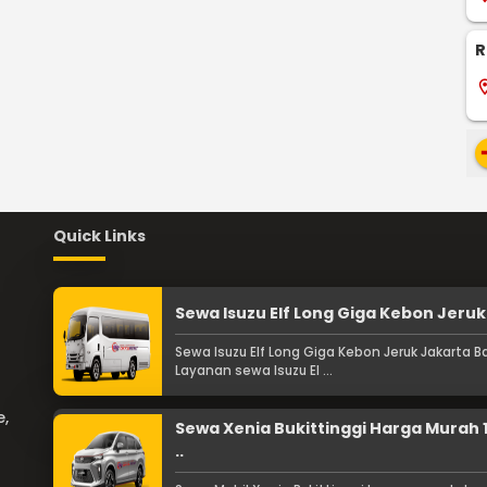
R
locati
re
Quick Links
Sewa Isuzu Elf Long Giga Kebon Jeruk 
Sewa Isuzu Elf Long Giga Kebon Jeruk Jakarta B
Layanan sewa Isuzu El ...
e,
Sewa Xenia Bukittinggi Harga Murah 
..