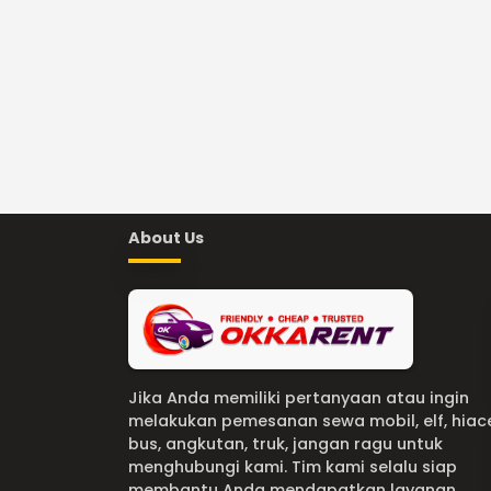
About Us
Jika Anda memiliki pertanyaan atau ingin
melakukan pemesanan sewa mobil, elf, hiac
bus, angkutan, truk, jangan ragu untuk
menghubungi kami. Tim kami selalu siap
membantu Anda mendapatkan layanan