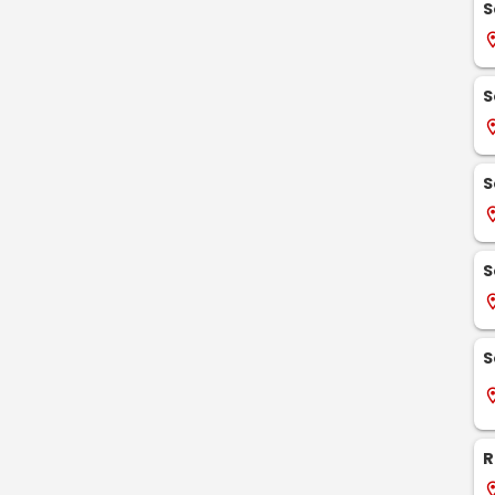
S
locati
S
locati
S
locati
S
locati
S
locati
R
locati