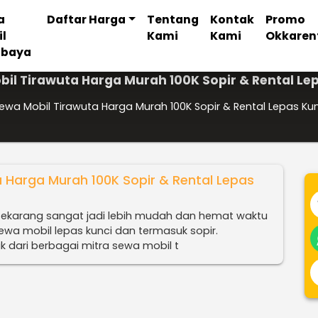
a
Daftar Harga
Tentang
Kontak
Promo
il
Kami
Kami
Okkaren
abaya
il Tirawuta Harga Murah 100K Sopir & Rental Le
ewa Mobil Tirawuta Harga Murah 100K Sopir & Rental Lepas Kun
 Harga Murah 100K Sopir & Rental Lepas
a sekarang sangat jadi lebih mudah dan hemat waktu
sewa mobil lepas kunci dan termasuk sopir.
ik dari berbagai mitra sewa mobil t