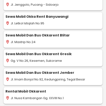
Jl. Jenggolo, Pucang - Sidoarjo
location_on
Sewa Mobil Okka Rent Banyuwangi
Jl. Letkol Istiqlah No.95
location_on
Sewa Mobil Dan Bus Okkarent Blitar
Jl. Mastrip No.24
location_on
Sewa Mobil Dan Bus Okkarent Gresik
Gg. V No.26, Kesemen, Sukorame
location_on
Sewa Mobil Dan Bus Okkarent Jember
Jl. Imam Bonjol No.92, Kedungpiring, Tegal Besar
location_on
Rental Mobil Okkarent
Jl. Nusa Kambangan Gg. XXVIII No.1
location_on