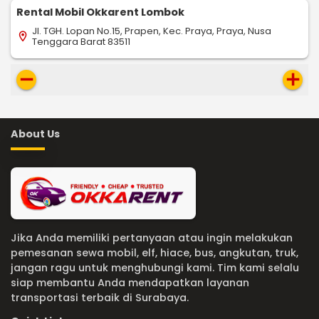
Rental Mobil Okkarent Lombok
Jl. TGH. Lopan No.15, Prapen, Kec. Praya, Praya, Nusa
location_on
Tenggara Barat 83511
remove
add
About Us
Jika Anda memiliki pertanyaan atau ingin melakukan
pemesanan sewa mobil, elf, hiace, bus, angkutan, truk,
jangan ragu untuk menghubungi kami. Tim kami selalu
siap membantu Anda mendapatkan layanan
transportasi terbaik di Surabaya.