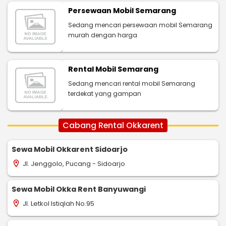
Persewaan Mobil Semarang
Sedang mencari persewaan mobil Semarang
murah dengan harga
Rental Mobil Semarang
Sedang mencari rental mobil Semarang
terdekat yang gampan
Cabang Rental Okkarent
Sewa Mobil Okkarent Sidoarjo
Jl. Jenggolo, Pucang - Sidoarjo
location_on
Sewa Mobil Okka Rent Banyuwangi
Jl. Letkol Istiqlah No.95
location_on