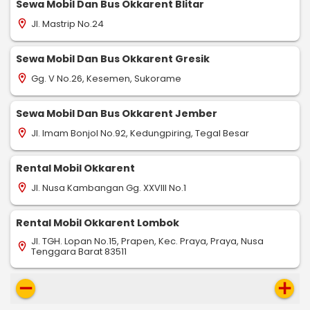
Sewa Mobil Dan Bus Okkarent Blitar
Jl. Mastrip No.24
location_on
Sewa Mobil Dan Bus Okkarent Gresik
Gg. V No.26, Kesemen, Sukorame
location_on
Sewa Mobil Dan Bus Okkarent Jember
Jl. Imam Bonjol No.92, Kedungpiring, Tegal Besar
location_on
Rental Mobil Okkarent
Jl. Nusa Kambangan Gg. XXVIII No.1
location_on
Rental Mobil Okkarent Lombok
Jl. TGH. Lopan No.15, Prapen, Kec. Praya, Praya, Nusa
location_on
Tenggara Barat 83511
remove
add