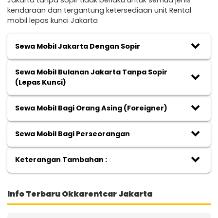
kendaraan dan tergantung ketersediaan unit Rental
mobil lepas kunci Jakarta
keyboard_arrow_down
Sewa Mobil Jakarta Dengan Sopir
Sewa Mobil Bulanan Jakarta Tanpa Sopir
keyboard_arrow_down
(Lepas Kunci)
keyboard_arrow_down
Sewa Mobil Bagi Orang Asing (Foreigner)
keyboard_arrow_down
Sewa Mobil Bagi Perseorangan
keyboard_arrow_down
Keterangan Tambahan :
Info Terbaru Okkarentcar Jakarta