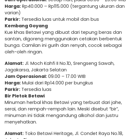
Harga:
Rp40.000 – Rp115.000 (tergantung ukuran dan
varian)
Parkir:
Tersedia luas untuk mobil dan bus
Kembang Goyang
Kue khas Betawi yang dibuat dari tepung beras dan
santan, digoreng menggunakan cetakan berbentuk
bunga. Camilan ini gurih dan renyah, cocok sebagai
oleh-oleh ringan.
Alamat:
Jl. Moch Kahfi II No.1D, Srengseng Sawah,
Jagakarsa, Jakarta Selatan
Jam Operasional:
09.00 – 17.00 WIB
Harga:
Mulai dari Rp14.000 per bungkus
Parkir:
Tersedia luas
Bir Pletok Betawi
Minuman herbal khas Betawi yang terbuat dari jahe,
serai, dan rempah-rempah lain. Meski disebut “bir”,
minuman ini tidak mengandung alkohol dan justru
menyehatkan.
Alamat:
Toko Betawi Heritage, Jl. Condet Raya No.18,