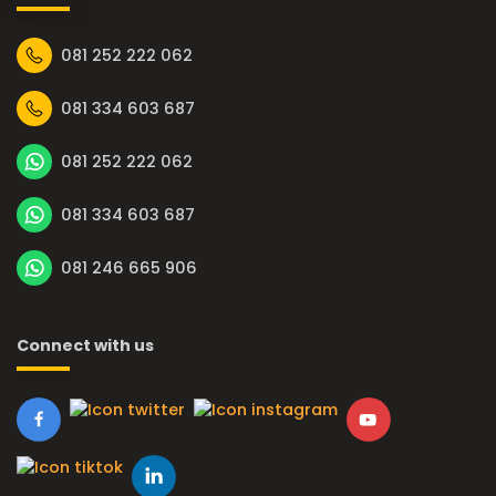
081 252 222 062
081 334 603 687
081 252 222 062
081 334 603 687
081 246 665 906
Connect with us