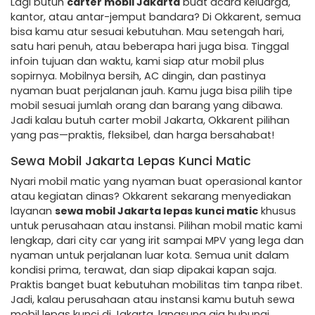
Lagi butuh
carter mobil Jakarta
buat acara keluarga,
kantor, atau antar-jemput bandara? Di Okkarent, semua
bisa kamu atur sesuai kebutuhan. Mau setengah hari,
satu hari penuh, atau beberapa hari juga bisa. Tinggal
infoin tujuan dan waktu, kami siap atur mobil plus
sopirnya. Mobilnya bersih, AC dingin, dan pastinya
nyaman buat perjalanan jauh. Kamu juga bisa pilih tipe
mobil sesuai jumlah orang dan barang yang dibawa.
Jadi kalau butuh carter mobil Jakarta, Okkarent pilihan
yang pas—praktis, fleksibel, dan harga bersahabat!
Sewa Mobil Jakarta Lepas Kunci Matic
Nyari mobil matic yang nyaman buat operasional kantor
atau kegiatan dinas? Okkarent sekarang menyediakan
layanan
sewa mobil Jakarta lepas kunci matic
khusus
untuk perusahaan atau instansi. Pilihan mobil matic kami
lengkap, dari city car yang irit sampai MPV yang lega dan
nyaman untuk perjalanan luar kota. Semua unit dalam
kondisi prima, terawat, dan siap dipakai kapan saja.
Praktis banget buat kebutuhan mobilitas tim tanpa ribet.
Jadi, kalau perusahaan atau instansi kamu butuh sewa
mobil lepas kunci di Jakarta, langsung aja hubungi