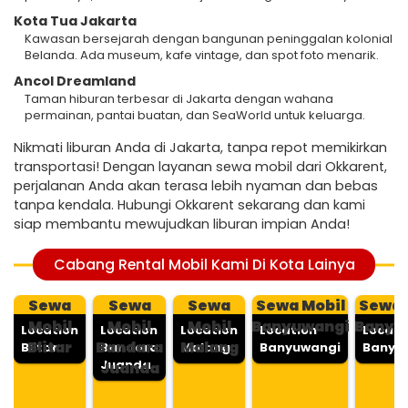
Kota Tua Jakarta
Kawasan bersejarah dengan bangunan peninggalan kolonial
Belanda. Ada museum, kafe vintage, dan spot foto menarik.
Ancol Dreamland
Taman hiburan terbesar di Jakarta dengan wahana
permainan, pantai buatan, dan SeaWorld untuk keluarga.
Nikmati liburan Anda di Jakarta, tanpa repot memikirkan
transportasi! Dengan layanan sewa mobil dari Okkarent,
perjalanan Anda akan terasa lebih nyaman dan bebas
tanpa kendala. Hubungi Okkarent sekarang dan kami
siap membantu mewujudkan liburan impian Anda!
Cabang Rental Mobil Kami Di Kota Lainya
Sewa
Sewa
Sewa
Sewa Mobil
Sewa 
Mobil
Mobil
Mobil
Banyuwangi
Banyu
Location
Location
Location
Location
Locati
Blitar
Bandara
Malang
Blitar
Bandara
Malang
Banyuwangi
Banyu
Juanda
Juanda