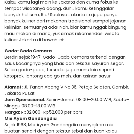
Kalau kamu lagi main ke Jakarta dan cuma fokus ke
tempat wisatanya doang, duh… kamu ketinggalan
banyak hal seru, lho! Soalnya Jakarta itu juga punya
banyak kuliner dari makanan tradisional sampai jajanan
kekinian, semuanya ada! Nah, biar kamu nggak bingung
mau makan di mana, yuk simak rekomendasi wisata
kuliner Jakarta di bawah ini:
Gado-Gado Cemara
Berdiri sejak 1947, Gado-Gado Cemara terkenal dengan
saus kacangnya yang khas dan tekstur sayuran segar.
Selain gado-gado, tersedia juga menu lain seperti
ketoprak, lontong cap go meh, dan asinan sayur.
Alamat:
Jl. Tanah Abang V No.36, Petojo Selatan, Gambir,
Jakarta Pusat
Jam Operasional:
Senin–Jumat 08.00–20.00 WIB; Sabtu–
Minggu 08.00–18.00 WIB
Harga:
Rp32.000–Rp52.000 per porsi
Mie Ayam Gondangdia
Sejak 1968, Mie Ayam Gondangdia menyajikan mie
buatan sendiri dengan tekstur tebal dan kuah kaldu