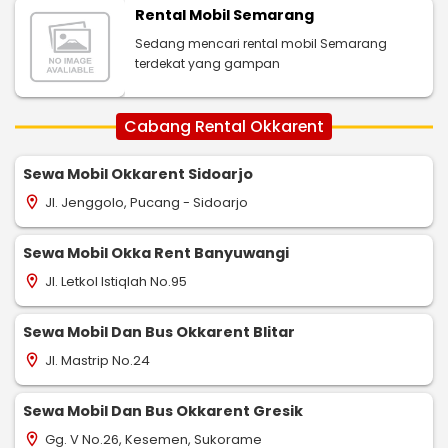
Rental Mobil Semarang
Sedang mencari rental mobil Semarang
terdekat yang gampan
Cabang Rental Okkarent
Sewa Mobil Okkarent Sidoarjo
Jl. Jenggolo, Pucang - Sidoarjo
location_on
Sewa Mobil Okka Rent Banyuwangi
Jl. Letkol Istiqlah No.95
location_on
Sewa Mobil Dan Bus Okkarent Blitar
Jl. Mastrip No.24
location_on
Sewa Mobil Dan Bus Okkarent Gresik
Gg. V No.26, Kesemen, Sukorame
location_on