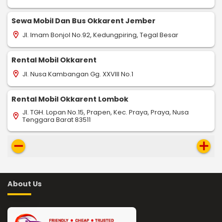
Sewa Mobil Dan Bus Okkarent Jember
Jl. Imam Bonjol No.92, Kedungpiring, Tegal Besar
location_on
Rental Mobil Okkarent
Jl. Nusa Kambangan Gg. XXVIII No.1
location_on
Rental Mobil Okkarent Lombok
Jl. TGH. Lopan No.15, Prapen, Kec. Praya, Praya, Nusa
location_on
Tenggara Barat 83511
remove
add
About Us