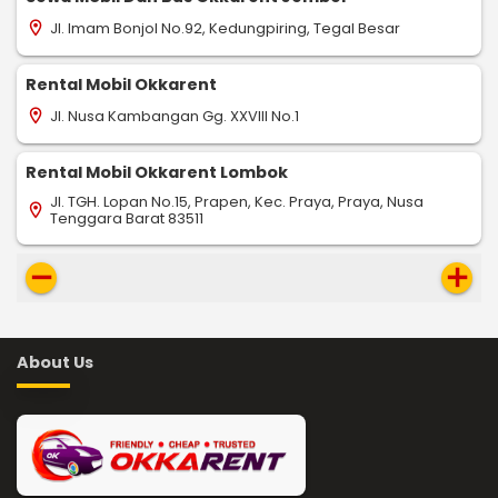
Jl. Imam Bonjol No.92, Kedungpiring, Tegal Besar
location_on
Rental Mobil Okkarent
Jl. Nusa Kambangan Gg. XXVIII No.1
location_on
Rental Mobil Okkarent Lombok
Jl. TGH. Lopan No.15, Prapen, Kec. Praya, Praya, Nusa
location_on
Tenggara Barat 83511
remove
add
About Us