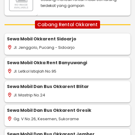
terdekat yang gampan
Cabang Rental Okkarent
Sewa Mobil Okkarent Sidoarjo
Jl. Jenggolo, Pucang - Sidoarjo
location_on
Sewa Mobil Okka Rent Banyuwangi
Jl. Letkol Istiqlah No.95
location_on
Sewa Mobil Dan Bus Okkarent Blitar
Jl. Mastrip No.24
location_on
Sewa Mobil Dan Bus Okkarent Gresik
Gg. V No.26, Kesemen, Sukorame
location_on
Sewa Mobil Dan Bus Okkarent Jember