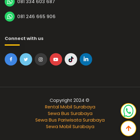
081 334 603 687
081 246 665 906
Connect with us
Copyright 2024 ©
Rental Mobil Surabaya
Sewa Bus Surabaya
Sewa Bus Pariwisata Surabaya
Sewa Mobil Surabaya
arrow_upward