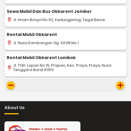
Sewa Mobil Dan Bus Okkarent Jember
Jl. Imam Bonjol No.92, Kedungpiring, Tegal Besar
location_on
Rental Mobil Okkarent
Jl. Nusa Kambangan Gg. XXVIII No.1
location_on
Rental Mobil Okkarent Lombok
Jl. TGH. Lopan No.15, Prapen, Kec. Praya, Praya, Nusa
location_on
Tenggara Barat 83511
remove
add
About Us