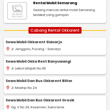
Rental Mobil Semarang
Sedang mencari rental mobil Semarang
terdekat yang gampan
Cabang Rental Okkarent
Sewa Mobil Okkarent Sidoarjo
Jl. Jenggolo, Pucang - Sidoarjo
location_on
Sewa Mobil Okka Rent Banyuwangi
Jl. Letkol Istiqlah No.95
location_on
Sewa Mobil Dan Bus Okkarent Blitar
Jl. Mastrip No.24
location_on
Sewa Mobil Dan Bus Okkarent Gresik
Gg. V No.26, Kesemen, Sukorame
location_on