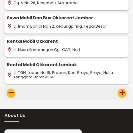
Gg. V No.26, Kesemen, Sukorame
location_on
Sewa Mobil Dan Bus Okkarent Jember
Jl. Imam Bonjol No.92, Kedungpiring, Tegal Besar
location_on
Rental Mobil Okkarent
Jl. Nusa Kambangan Gg. XXVIII No.1
location_on
Rental Mobil Okkarent Lombok
Jl. TGH. Lopan No.15, Prapen, Kec. Praya, Praya, Nusa
location_on
Tenggara Barat 83511
remove
add
About Us