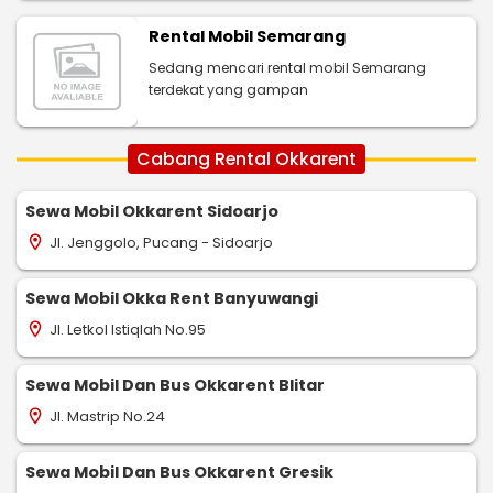
Rental Mobil Semarang
Sedang mencari rental mobil Semarang
terdekat yang gampan
Cabang Rental Okkarent
Sewa Mobil Okkarent Sidoarjo
Jl. Jenggolo, Pucang - Sidoarjo
location_on
Sewa Mobil Okka Rent Banyuwangi
Jl. Letkol Istiqlah No.95
location_on
Sewa Mobil Dan Bus Okkarent Blitar
Jl. Mastrip No.24
location_on
Sewa Mobil Dan Bus Okkarent Gresik