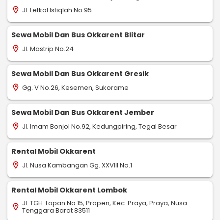
Jl. Letkol Istiqlah No.95
location_on
Sewa Mobil Dan Bus Okkarent Blitar
Jl. Mastrip No.24
location_on
Sewa Mobil Dan Bus Okkarent Gresik
Gg. V No.26, Kesemen, Sukorame
location_on
Sewa Mobil Dan Bus Okkarent Jember
Jl. Imam Bonjol No.92, Kedungpiring, Tegal Besar
location_on
Rental Mobil Okkarent
Jl. Nusa Kambangan Gg. XXVIII No.1
location_on
Rental Mobil Okkarent Lombok
Jl. TGH. Lopan No.15, Prapen, Kec. Praya, Praya, Nusa
location_on
Tenggara Barat 83511