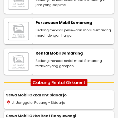
jam yang siap mel
Persewaan Mobil Semarang
Sedang mencari persewaan mobil Semarang
murah dengan harga
Rental Mobil Semarang
Sedang mencari rental mobil Semarang
terdekat yang gampan
Cabang Rental Okkarent
Sewa Mobil Okkarent Sidoarjo
Jl. Jenggolo, Pucang - Sidoarjo
location_on
Sewa Mobil Okka Rent Banyuwangi