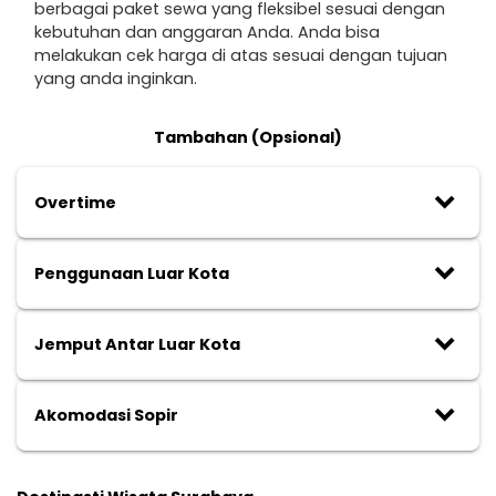
berbagai paket sewa yang fleksibel sesuai dengan
kebutuhan dan anggaran Anda. Anda bisa
melakukan cek harga di atas sesuai dengan tujuan
yang anda inginkan.
Tambahan (Opsional)
keyboard_arrow_down
Overtime
keyboard_arrow_down
Penggunaan Luar Kota
keyboard_arrow_down
Jemput Antar Luar Kota
keyboard_arrow_down
Akomodasi Sopir