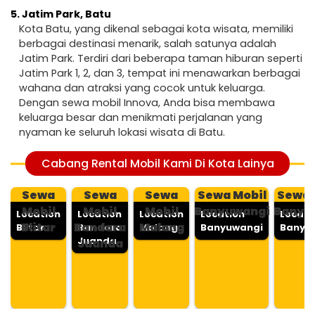
5.
Jatim Park, Batu
Kota Batu, yang dikenal sebagai kota wisata, memiliki
berbagai destinasi menarik, salah satunya adalah
Jatim Park. Terdiri dari beberapa taman hiburan seperti
Jatim Park 1, 2, dan 3, tempat ini menawarkan berbagai
wahana dan atraksi yang cocok untuk keluarga.
Dengan sewa mobil Innova, Anda bisa membawa
keluarga besar dan menikmati perjalanan yang
nyaman ke seluruh lokasi wisata di Batu.
Cabang Rental Mobil Kami Di Kota Lainya
Sewa
Sewa
Sewa
Sewa Mobil
Sewa 
Mobil
Mobil
Mobil
Banyuwangi
Banyu
Location
Location
Location
Location
Locati
Blitar
Bandara
Malang
Blitar
Bandara
Malang
Banyuwangi
Banyu
Juanda
Juanda