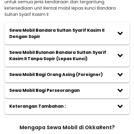
untuk semua jenis kendaraan dan tergantung
ketersediaan unit Rental mobil lepas kunci Bandara
Sultan Syarif Kasim II
Sewa Mobil Bandara Sultan Syarif Kasim II
keyboard_arrow_down
Dengan Sopir
Sewa Mobil Bulanan Bandara Sultan Syarif
keyboard_arrow_down
Kasim II Tanpa Sopir (Lepas Kunci)
keyboard_arrow_down
Sewa Mobil Bagi Orang Asing (Foreigner)
keyboard_arrow_down
Sewa Mobil Bagi Perseorangan
keyboard_arrow_down
Keterangan Tambahan :
Mengapa Sewa Mobil di OkkaRent?