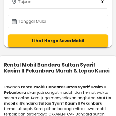
location_on
Tujuan
X
calendar_month
Tanggal Mulai
Lihat Harga Sewa Mobil
Rental Mobil Bandara Sultan Syarif
Kasim II Pekanbaru Murah & Lepas Kunci
Layanan
rental mobil Bandara Sultan Syarif Kasim II
Pekanbaru
akan jadi sangat mudah dan hemat waktu
secara online. Kami juga menyediakan angkutan
shuttle
mobil di Bandara Sultan Syarif Kasim II Pekanbaru
termasuk sopir. Kami pilihan berbagi mitra sewa mobil
terbaik dan terpercaya OKKARENTCAR Bandara Sultan