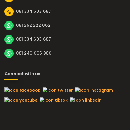
081 334 603 687
081 252 222 062
081 334 603 687
081 246 665 906
Connect with us