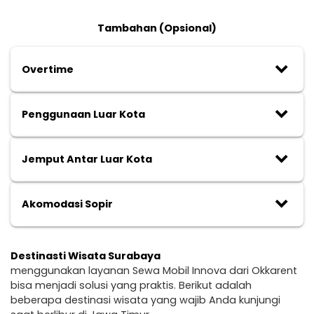
Tambahan (Opsional)
keyboard_arrow_down
Overtime
keyboard_arrow_down
Penggunaan Luar Kota
keyboard_arrow_down
Jemput Antar Luar Kota
keyboard_arrow_down
Akomodasi Sopir
Destinasti Wisata Surabaya
menggunakan layanan Sewa Mobil Innova dari Okkarent
bisa menjadi solusi yang praktis. Berikut adalah
beberapa destinasi wisata yang wajib Anda kunjungi