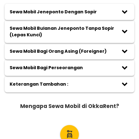
keyboard_arrow_down
Sewa Mobil Jeneponto Dengan Sopir
Sewa Mobil Bulanan Jeneponto Tanpa Sopir
keyboard_arrow_down
(Lepas Kunci)
keyboard_arrow_down
Sewa Mobil Bagi Orang Asing (Foreigner)
keyboard_arrow_down
Sewa Mobil Bagi Perseorangan
keyboard_arrow_down
Keterangan Tambahan :
Mengapa Sewa Mobil di OkkaRent?
car_rental