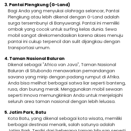
3.
Pantai Plengkung (G-Land)
Bagi Anda yang menyukai olahraga selancar, Pantai
Plengkung atau lebih dikenal dengan G-Land adalah
surga tersembunyi di Banyuwangi. Pantai ini memiliki
ombak yang cocok untuk surfing kelas dunia. Sewa
mobil sangat direkomendasikan karena akses menuju
pantai ini cukup terpencil dan sulit dijangkau dengan
transportasi umum.
4.
Taman Nasional Baluran
Dikenal sebagai "Africa van Java", Taman Nasional
Baluran di Situbondo menawarkan pemandangan
savana yang mirip dengan padang rumput di Afrika.
Anda bisa melihat berbagai satwa liar seperti banteng,
rusa, dan burung merak. Menggunakan mobil sewaan
seperti Innova memungkinkan Anda untuk menjelajahi
seluruh area taman nasional dengan lebih leluasa.
5.
Jatim Park, Batu
Kota Batu, yang dikenal sebagai kota wisata, memiliki
berbagai destinasi menarik, salah satunya adalah
Jatim Park. Terdiri dari beberapa taman hiburan seperti