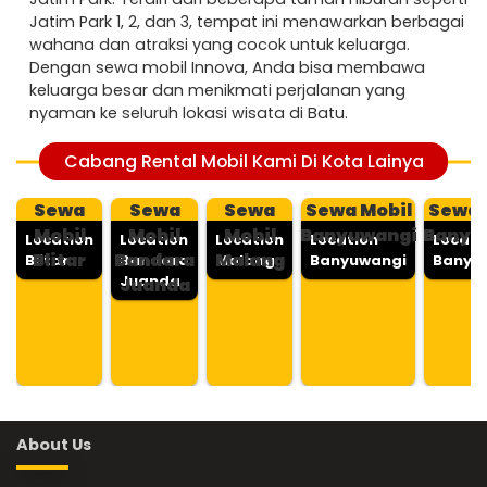
Jatim Park 1, 2, dan 3, tempat ini menawarkan berbagai
wahana dan atraksi yang cocok untuk keluarga.
Dengan sewa mobil Innova, Anda bisa membawa
keluarga besar dan menikmati perjalanan yang
nyaman ke seluruh lokasi wisata di Batu.
Cabang Rental Mobil Kami Di Kota Lainya
Sewa
Sewa
Sewa
Sewa Mobil
Sewa 
Mobil
Mobil
Mobil
Banyuwangi
Banyu
Location
Location
Location
Location
Locati
Blitar
Bandara
Malang
Blitar
Bandara
Malang
Banyuwangi
Banyu
Juanda
Juanda
About Us