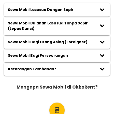
keyboard_arrow_down
Sewa Mobil Lasusua Dengan Sopir
Sewa Mobil Bulanan Lasusua Tanpa Sopir
keyboard_arrow_down
(Lepas Kunci)
keyboard_arrow_down
Sewa Mobil Bagi Orang Asing (Foreigner)
keyboard_arrow_down
Sewa Mobil Bagi Perseorangan
keyboard_arrow_down
Keterangan Tambahan :
Mengapa Sewa Mobil di OkkaRent?
car_rental