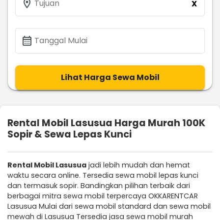
location_on
Tujuan
X
calendar_month
Tanggal Mulai
Lihat Harga Sewa Mobil
Rental Mobil Lasusua Harga Murah 100K
Sopir & Sewa Lepas Kunci
Rental Mobil Lasusua
jadi lebih mudah dan hemat
waktu secara online. Tersedia sewa mobil lepas kunci
dan termasuk sopir. Bandingkan pilihan terbaik dari
berbagai mitra sewa mobil terpercaya OKKARENTCAR
Lasusua Mulai dari sewa mobil standard dan sewa mobil
mewah di Lasusua Tersedia jasa sewa mobil murah