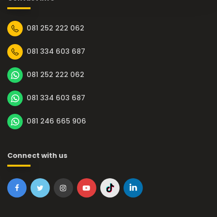
081 252 222 062
081 334 603 687
081 252 222 062
081 334 603 687
081 246 665 906
Connect with us