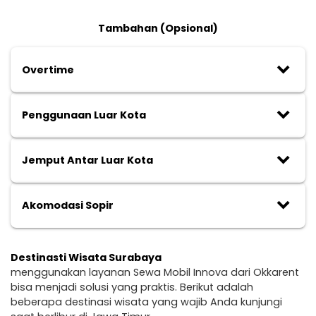
Tambahan (Opsional)
keyboard_arrow_down
Overtime
keyboard_arrow_down
Penggunaan Luar Kota
keyboard_arrow_down
Jemput Antar Luar Kota
keyboard_arrow_down
Akomodasi Sopir
Destinasti Wisata Surabaya
menggunakan layanan Sewa Mobil Innova dari Okkarent
bisa menjadi solusi yang praktis. Berikut adalah
beberapa destinasi wisata yang wajib Anda kunjungi