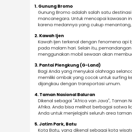
1.
Gunung Bromo
Gunung Bromo adalah salah satu destinasi w
mancanegara. Untuk mencapai kawasan ini,
karena medannya yang cukup menantang, 
2.
Kawah Ijen
Kawah Ijen terkenal dengan fenomena api b
pada malam hari. Selain itu, pemandangan 
menggunakan mobil sewaan akan membuat p
3.
Pantai Plengkung (G-Land)
Bagi Anda yang menyukai olahraga selancar
memiliki ombak yang cocok untuk surfing ke
dijangkau dengan transportasi umum.
4.
Taman Nasional Baluran
Dikenal sebagai "Africa van Java", Tama
Afrika. Anda bisa melihat berbagai satwa 
Anda untuk menjelajahi seluruh area taman 
5.
Jatim Park, Batu
Kota Batu, yang dikenal sebagai kota wisat