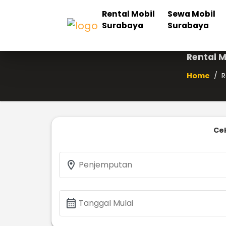
Rental Mobil
Sewa Mobil
Surabaya
Surabaya
Rental 
Home
/
R
Cek
location_on
Penjemputan
calendar_month
Tanggal Mulai