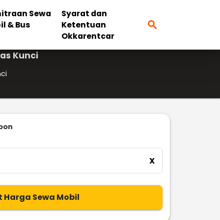
itraan Sewa
Syarat dan
search
il & Bus
Ketentuan
Okkarentcar
as Kunci
ci
mbon
X
t Harga Sewa Mobil