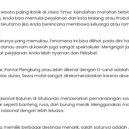
isata paling ikonik di Jawa Timur. Keindahan matahari terbi
 Anda bisa memulai perjalanan dari kota Malang atau Probo
terutama jika Anda berencana membawa keluarga atau rom
irunya yang memukau. Fenomena ini bisa dilihat pada dini h
danau asam di kawah juga sangat spektakuler. Mengingat jar
erjalanan Anda lebih nyaman dan fleksibel.
, Pantai Plengkung atau lebih dikenal dengan G-Land adalah 
las dunia. Sewa mobil sangat direkomendasikan karena akses 
n Nasional Baluran di Situbondo menawarkan pemandangan s
liar seperti banteng, rusa, dan burung merak. Menggunakan 
nasional dengan lebih leluasa.
a, memiliki berbagai destinasi menarik, salah satunya adalah 