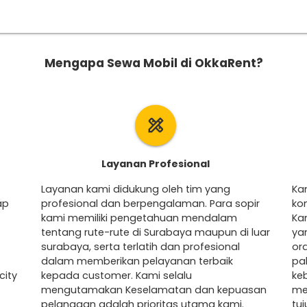
Mengapa Sewa Mobil di OkkaRent?
design_services
Layanan Profesional
Layanan kami didukung oleh tim yang
Ka
ap
profesional dan berpengalaman. Para sopir
ko
kami memiliki pengetahuan mendalam
Ka
tentang rute-rute di Surabaya maupun di luar
ya
surabaya, serta terlatih dan profesional
ora
dalam memberikan pelayanan terbaik
pa
city
kepada customer. Kami selalu
ke
mengutamakan Keselamatan dan kepuasan
me
pelanggan adalah prioritas utama kami.
tu