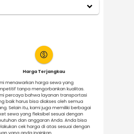
keyboard_arrow_down
monetization_on
Harga Terjangkau
mi menawarkan harga sewa yang
mpetitif tanpa mengorbankan kualitas.
mi percaya bahwa layanan transportasi
ng baik harus bisa diakses oleh semua
ng. Selain itu, kami juga memiliki berbagai
ket sewa yang fleksibel sesuai dengan
butuhan dan anggaran Anda. Anda bisa
lakukan cek harga di atas sesuai dengan
juan yang anda inginkan.