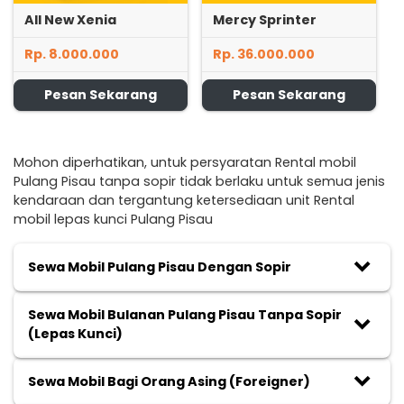
All New Xenia
Mercy Sprinter
Rp. 8.000.000
Rp. 36.000.000
Pesan Sekarang
Pesan Sekarang
Mohon diperhatikan, untuk persyaratan Rental mobil
Pulang Pisau tanpa sopir tidak berlaku untuk semua jenis
kendaraan dan tergantung ketersediaan unit Rental
mobil lepas kunci Pulang Pisau
keyboard_arrow_down
Sewa Mobil Pulang Pisau Dengan Sopir
Sewa Mobil Bulanan Pulang Pisau Tanpa Sopir
keyboard_arrow_down
(Lepas Kunci)
keyboard_arrow_down
Sewa Mobil Bagi Orang Asing (Foreigner)