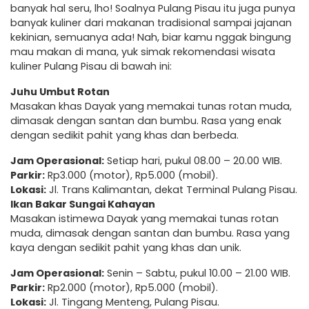
banyak hal seru, lho! Soalnya Pulang Pisau itu juga punya
banyak kuliner dari makanan tradisional sampai jajanan
kekinian, semuanya ada! Nah, biar kamu nggak bingung
mau makan di mana, yuk simak rekomendasi wisata
kuliner Pulang Pisau di bawah ini:
Juhu Umbut Rotan
Masakan khas Dayak yang memakai tunas rotan muda,
dimasak dengan santan dan bumbu. Rasa yang enak
dengan sedikit pahit yang khas dan berbeda.
Jam Operasional:
Setiap hari, pukul 08.00 – 20.00 WIB.
Parkir:
Rp3.000 (motor), Rp5.000 (mobil).
Lokasi:
Jl. Trans Kalimantan, dekat Terminal Pulang Pisau.
Ikan Bakar Sungai Kahayan
Masakan istimewa Dayak yang memakai tunas rotan
muda, dimasak dengan santan dan bumbu. Rasa yang
kaya dengan sedikit pahit yang khas dan unik.
Jam Operasional:
Senin – Sabtu, pukul 10.00 – 21.00 WIB.
Parkir:
Rp2.000 (motor), Rp5.000 (mobil).
Lokasi:
Jl. Tingang Menteng, Pulang Pisau.