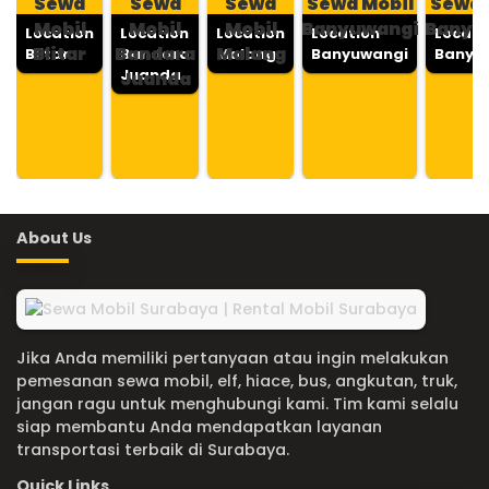
Sewa
Sewa
Sewa
Sewa Mobil
Sewa 
Mobil
Mobil
Mobil
Banyuwangi
Banyu
Location
Location
Location
Location
Locati
Blitar
Bandara
Malang
Blitar
Bandara
Malang
Banyuwangi
Banyu
Juanda
Juanda
About Us
Jika Anda memiliki pertanyaan atau ingin melakukan
pemesanan sewa mobil, elf, hiace, bus, angkutan, truk,
jangan ragu untuk menghubungi kami. Tim kami selalu
siap membantu Anda mendapatkan layanan
transportasi terbaik di Surabaya.
Quick Links