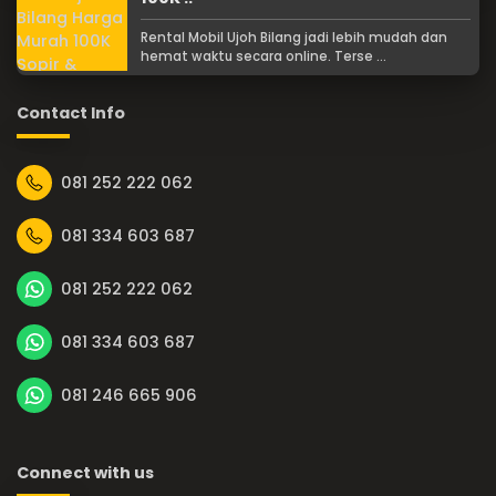
Rental Mobil Ujoh Bilang jadi lebih mudah dan
hemat waktu secara online. Terse ...
Contact Info
081 252 222 062
081 334 603 687
081 252 222 062
081 334 603 687
081 246 665 906
Connect with us