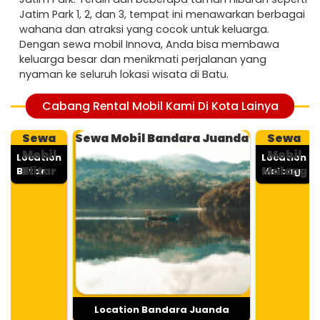
Jatim Park 1, 2, dan 3, tempat ini menawarkan berbagai
wahana dan atraksi yang cocok untuk keluarga.
Dengan sewa mobil Innova, Anda bisa membawa
keluarga besar dan menikmati perjalanan yang
nyaman ke seluruh lokasi wisata di Batu.
Cabang Rental Mobil Kami Di Kota Lainya
Sewa
Sewa Mobil Bandara Juanda
Sewa
Mobil
Mobil
Location
Location
Blitar
Malang
Blitar
Malang
Location Bandara Juanda