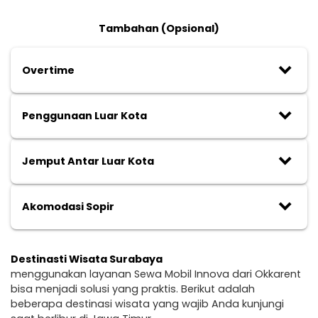
Tambahan (Opsional)
keyboard_arrow_down
Overtime
keyboard_arrow_down
Penggunaan Luar Kota
keyboard_arrow_down
Jemput Antar Luar Kota
keyboard_arrow_down
Akomodasi Sopir
Destinasti Wisata Surabaya
menggunakan layanan Sewa Mobil Innova dari Okkarent
bisa menjadi solusi yang praktis. Berikut adalah
beberapa destinasi wisata yang wajib Anda kunjungi