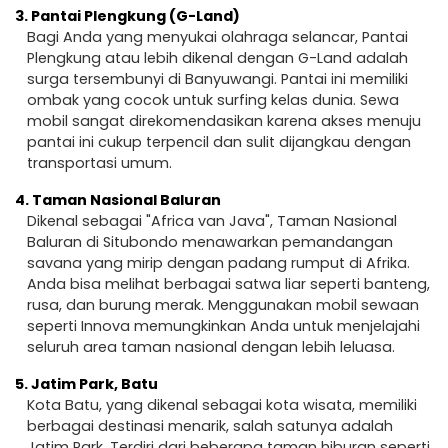
3.
Pantai Plengkung (G-Land)
Bagi Anda yang menyukai olahraga selancar, Pantai
Plengkung atau lebih dikenal dengan G-Land adalah
surga tersembunyi di Banyuwangi. Pantai ini memiliki
ombak yang cocok untuk surfing kelas dunia. Sewa
mobil sangat direkomendasikan karena akses menuju
pantai ini cukup terpencil dan sulit dijangkau dengan
transportasi umum.
4.
Taman Nasional Baluran
Dikenal sebagai "Africa van Java", Taman Nasional
Baluran di Situbondo menawarkan pemandangan
savana yang mirip dengan padang rumput di Afrika.
Anda bisa melihat berbagai satwa liar seperti banteng,
rusa, dan burung merak. Menggunakan mobil sewaan
seperti Innova memungkinkan Anda untuk menjelajahi
seluruh area taman nasional dengan lebih leluasa.
5.
Jatim Park, Batu
Kota Batu, yang dikenal sebagai kota wisata, memiliki
berbagai destinasi menarik, salah satunya adalah
Jatim Park. Terdiri dari beberapa taman hiburan seperti