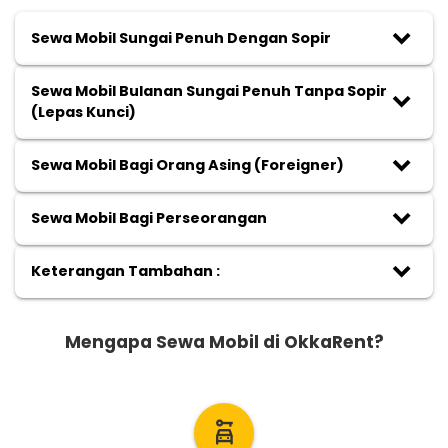
keyboard_arrow_down
Sewa Mobil Sungai Penuh Dengan Sopir
Sewa Mobil Bulanan Sungai Penuh Tanpa Sopir
keyboard_arrow_down
(Lepas Kunci)
keyboard_arrow_down
Sewa Mobil Bagi Orang Asing (Foreigner)
keyboard_arrow_down
Sewa Mobil Bagi Perseorangan
keyboard_arrow_down
Keterangan Tambahan :
Mengapa Sewa Mobil di OkkaRent?
car_rental