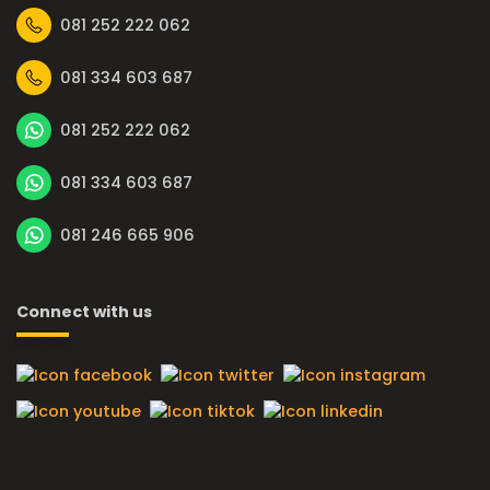
081 252 222 062
081 334 603 687
081 252 222 062
081 334 603 687
081 246 665 906
Connect with us