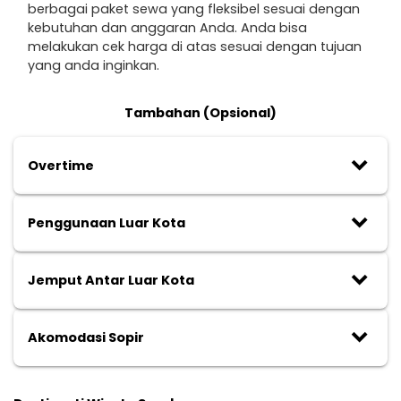
berbagai paket sewa yang fleksibel sesuai dengan
kebutuhan dan anggaran Anda. Anda bisa
melakukan cek harga di atas sesuai dengan tujuan
yang anda inginkan.
Tambahan (Opsional)
keyboard_arrow_down
Overtime
keyboard_arrow_down
Penggunaan Luar Kota
keyboard_arrow_down
Jemput Antar Luar Kota
keyboard_arrow_down
Akomodasi Sopir