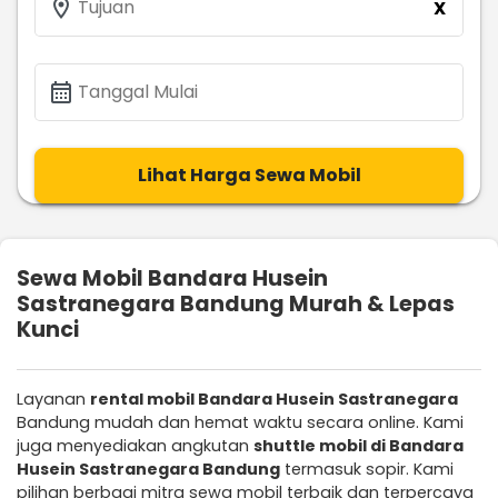
location_on
Tujuan
X
calendar_month
Tanggal Mulai
Lihat Harga Sewa Mobil
Sewa Mobil Bandara Husein
Sastranegara Bandung Murah & Lepas
Kunci
Layanan
rental mobil Bandara Husein Sastranegara
Bandung mudah dan hemat waktu secara online. Kami
juga menyediakan angkutan
shuttle mobil di Bandara
Husein Sastranegara Bandung
termasuk sopir. Kami
pilihan berbagi mitra sewa mobil terbaik dan terpercaya