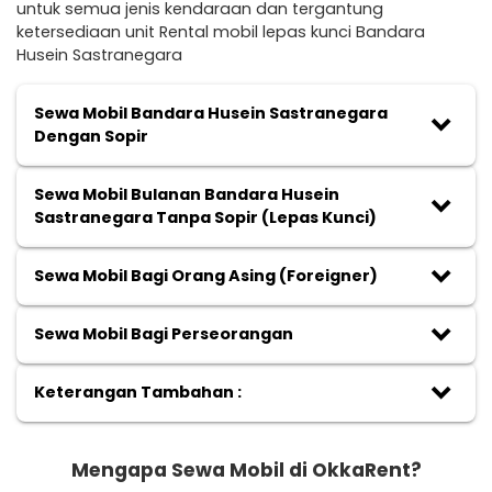
untuk semua jenis kendaraan dan tergantung
ketersediaan unit Rental mobil lepas kunci Bandara
Husein Sastranegara
Sewa Mobil Bandara Husein Sastranegara
keyboard_arrow_down
Dengan Sopir
Sewa Mobil Bulanan Bandara Husein
keyboard_arrow_down
Sastranegara Tanpa Sopir (Lepas Kunci)
keyboard_arrow_down
Sewa Mobil Bagi Orang Asing (Foreigner)
keyboard_arrow_down
Sewa Mobil Bagi Perseorangan
keyboard_arrow_down
Keterangan Tambahan :
Mengapa Sewa Mobil di OkkaRent?