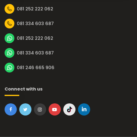
081 252 222 062
081 334 603 687
081 252 222 062
081 334 603 687
081 246 665 906
Connect with us