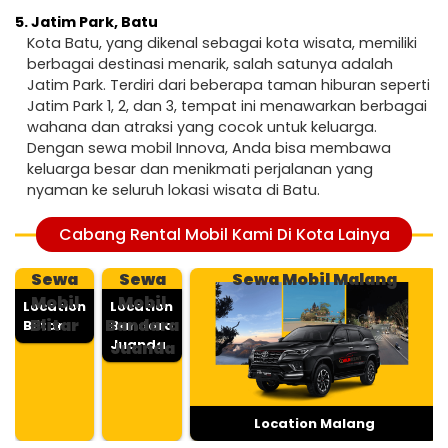
5.
Jatim Park, Batu
Kota Batu, yang dikenal sebagai kota wisata, memiliki
berbagai destinasi menarik, salah satunya adalah
Jatim Park. Terdiri dari beberapa taman hiburan seperti
Jatim Park 1, 2, dan 3, tempat ini menawarkan berbagai
wahana dan atraksi yang cocok untuk keluarga.
Dengan sewa mobil Innova, Anda bisa membawa
keluarga besar dan menikmati perjalanan yang
nyaman ke seluruh lokasi wisata di Batu.
Cabang Rental Mobil Kami Di Kota Lainya
Sewa
Sewa
Sewa Mobil Malang
Mobil
Mobil
Location
Location
Blitar
Bandara
Blitar
Bandara
Juanda
Juanda
Location Malang