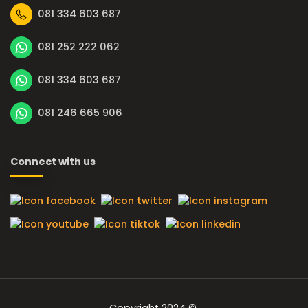
081 334 603 687
081 252 222 062
081 334 603 687
081 246 665 906
Connect with us
Copyright 2024 ©