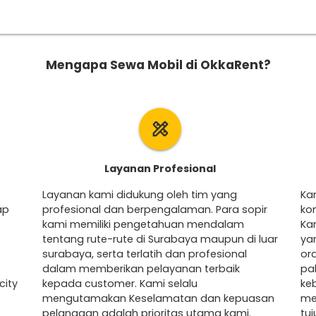
Mengapa Sewa Mobil di OkkaRent?
design_services
Layanan Profesional
Layanan kami didukung oleh tim yang
Ka
ap
profesional dan berpengalaman. Para sopir
ko
kami memiliki pengetahuan mendalam
Ka
tentang rute-rute di Surabaya maupun di luar
ya
surabaya, serta terlatih dan profesional
ora
dalam memberikan pelayanan terbaik
pa
city
kepada customer. Kami selalu
ke
mengutamakan Keselamatan dan kepuasan
me
pelanggan adalah prioritas utama kami.
tu