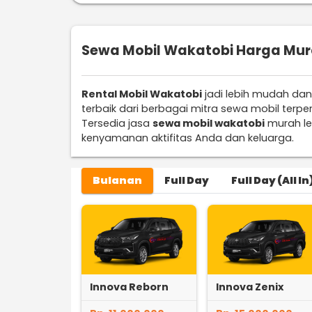
Sewa Mobil Wakatobi Harga Mura
Rental Mobil Wakatobi
jadi lebih mudah dan
terbaik dari berbagai mitra sewa mobil ter
Tersedia jasa
sewa mobil wakatobi
murah le
kenyamanan aktifitas Anda dan keluarga.
Bulanan
Full Day
Full Day (All In
Innova Reborn
Innova Zenix