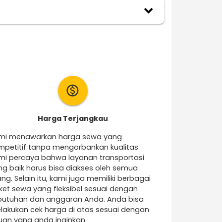
keyboard_arrow_down
monetization_on
Harga Terjangkau
mi menawarkan harga sewa yang
mpetitif tanpa mengorbankan kualitas.
mi percaya bahwa layanan transportasi
ng baik harus bisa diakses oleh semua
ng. Selain itu, kami juga memiliki berbagai
ket sewa yang fleksibel sesuai dengan
butuhan dan anggaran Anda. Anda bisa
lakukan cek harga di atas sesuai dengan
juan yang anda inginkan.