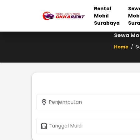
Rental
Sew
Mobil
Mob
Surabaya
Sur
Sewa Mob
Home
/
S
location_on
Penjemputan
calendar_month
Tanggal Mulai