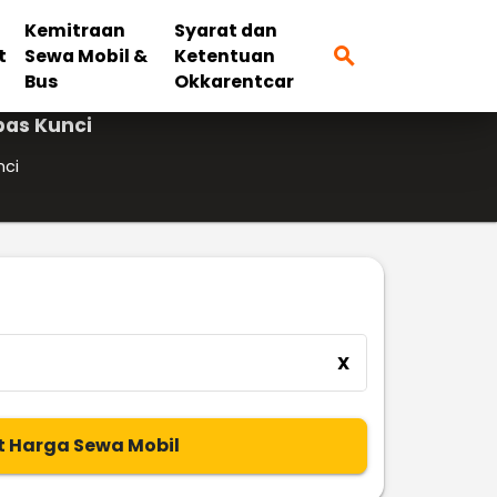
Kemitraan
Syarat dan
search
t
Sewa Mobil &
Ketentuan
Bus
Okkarentcar
pas Kunci
nci
X
t Harga Sewa Mobil