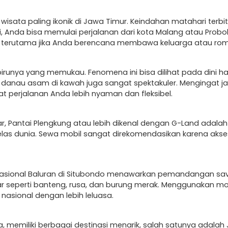
isata paling ikonik di Jawa Timur. Keindahan matahari terbi
 Anda bisa memulai perjalanan dari kota Malang atau Probo
terutama jika Anda berencana membawa keluarga atau rom
irunya yang memukau. Fenomena ini bisa dilihat pada dini h
danau asam di kawah juga sangat spektakuler. Mengingat jar
erjalanan Anda lebih nyaman dan fleksibel.
, Pantai Plengkung atau lebih dikenal dengan G-Land adalah 
las dunia. Sewa mobil sangat direkomendasikan karena akses 
n Nasional Baluran di Situbondo menawarkan pemandangan s
liar seperti banteng, rusa, dan burung merak. Menggunakan 
nasional dengan lebih leluasa.
a, memiliki berbagai destinasi menarik, salah satunya adalah 