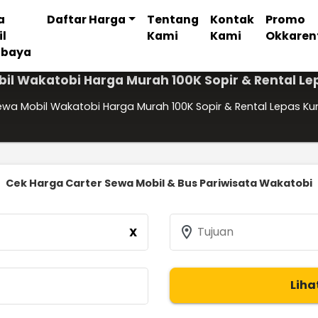
a
Daftar Harga
Tentang
Kontak
Promo
il
Kami
Kami
Okkaren
abaya
il Wakatobi Harga Murah 100K Sopir & Rental Le
ewa Mobil Wakatobi Harga Murah 100K Sopir & Rental Lepas Ku
Cek Harga Carter Sewa Mobil & Bus Pariwisata Wakatobi
location_on
Tujuan
X
Liha