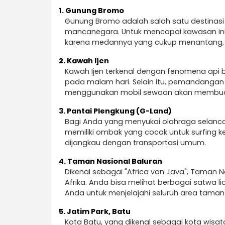
1.
Gunung Bromo
Gunung Bromo adalah salah satu destinasi w
mancanegara. Untuk mencapai kawasan ini,
karena medannya yang cukup menantang, 
2.
Kawah Ijen
Kawah Ijen terkenal dengan fenomena api b
pada malam hari. Selain itu, pemandangan 
menggunakan mobil sewaan akan membuat p
3.
Pantai Plengkung (G-Land)
Bagi Anda yang menyukai olahraga selancar
memiliki ombak yang cocok untuk surfing ke
dijangkau dengan transportasi umum.
4.
Taman Nasional Baluran
Dikenal sebagai "Africa van Java", Tama
Afrika. Anda bisa melihat berbagai satwa 
Anda untuk menjelajahi seluruh area taman 
5.
Jatim Park, Batu
Kota Batu, yang dikenal sebagai kota wisat