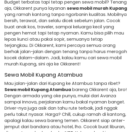
Budget terbatas tapi tetap pengen sewa mobil? Tenang
aja, Okkarent punya layanan
sewa mobil murah Kupang
yang ramah kantong tanpa ngorbanin kualitas. Mobilnya
bersih, terawat, dan selalu dicek sebelum jalan. Cocok
buat anak kos, traveler, sampai keluarga kecil yang
pengen hemat tapi tetap nyaman. Kamu bisa pilih mau
lepas kunci atau pakai sopir, semuanya tetap
terjangkau. Di Okkarent, kami percaya semua orang
berhak jalan-jalan dengan tenang tanpa harus merogoh
kocek dalam-dalam. Jadi, kalau kamu cari sewa mobil
murah Kupang, sini aja ke Okkarent!
Sewa Mobil Kupang Atambua
Mau jalan-jalan dari Kupang ke Atambua tanpa ribet?
Sewa mobil Kupang Atambua
bareng Okkarent aja, bro!
Dengan armada yang oke punya, mulai dari Avanza
sampai Innova, perjalanan kamu bakal nyaman banget.
Driver-nya juga asik dan tahu rute terbaik, jadi nggak
perlu takut nyasar. Harga? Chill, cukup ramah di kantong,
apalagi kalau sewa bareng temen. Okkarent siap anter-
jemput dari bandara atau hotel, lho. Cocok buat liburan,