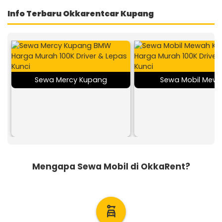
Info Terbaru Okkarentcar Kupang
Sewa Mercy Kupang
Sewa Mobil Mew
Mengapa Sewa Mobil di OkkaRent?
car_rental