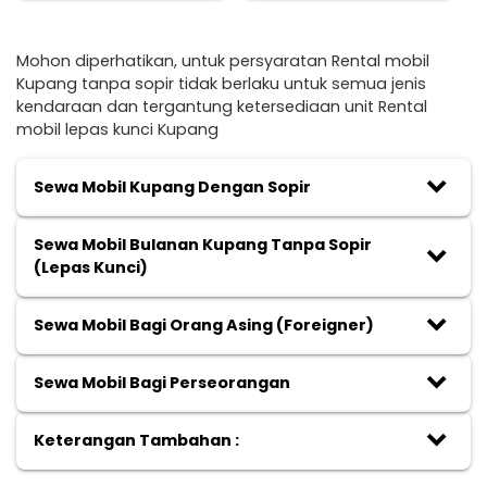
Mohon diperhatikan, untuk persyaratan Rental mobil
Kupang tanpa sopir tidak berlaku untuk semua jenis
kendaraan dan tergantung ketersediaan unit Rental
mobil lepas kunci Kupang
keyboard_arrow_down
Sewa Mobil Kupang Dengan Sopir
Sewa Mobil Bulanan Kupang Tanpa Sopir
keyboard_arrow_down
(Lepas Kunci)
keyboard_arrow_down
Sewa Mobil Bagi Orang Asing (Foreigner)
keyboard_arrow_down
Sewa Mobil Bagi Perseorangan
keyboard_arrow_down
Keterangan Tambahan :