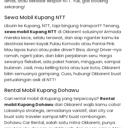
dinas, atau sekadar eksplor NTT. Yuk, gas booking
sekarang!
Sewa Mobil Kupang NTT
Liburin ke Kupang, NTT, tapi bingung transport? Tenang,
sewa mobil Kupang NTT
di Okkarent solusinya! Armada
mereka kece, selalu terawat, dan siap nganter kamu ke
destinasi keren kayak Pulau Komodo atau Pantai Pink.
Mau lepas kunci atau pake driver? Bisa, dong! Driver-nya
ramah, ngerti jalan, dan bikin perjalanan seru. Harga
sewanya fleksibel, ada paket harian, mingguan, sampai
bulanan. Jadi, mau keliling kota atau luar kota, Okkarent
bikin semuanya gampang. Cuss, hubungi Okkarent buat
petualangan asik di NTT!
Rental Mobil Kupang Dohawu
Cari rental mobil di Kupang yang terpercaya?
Rental
mobil Kupang Dohawu
dari Okkarent wajib kamu coba!
Lokasinya strategis, armadanya variatif, dari city car
buat solo traveler sampai MPV buat rombongan.
Dohawu Car Rental, salah satu mitra Okkarent, punya