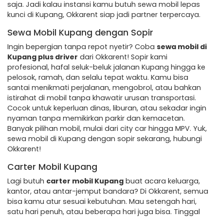
saja. Jadi kalau instansi kamu butuh sewa mobil lepas
kunci di Kupang, Okkarent siap jadi partner terpercaya.
Sewa Mobil Kupang dengan Sopir
Ingin bepergian tanpa repot nyetir? Coba
sewa mobil di
Kupang plus driver
dari Okkarent! Sopir kami
profesional, hafal seluk-beluk jalanan Kupang hingga ke
pelosok, ramah, dan selalu tepat waktu. Kamu bisa
santai menikmati perjalanan, mengobrol, atau bahkan
istirahat di mobil tanpa khawatir urusan transportasi.
Cocok untuk keperluan dinas, liburan, atau sekadar ingin
nyaman tanpa memikirkan parkir dan kemacetan.
Banyak pilihan mobil, mulai dari city car hingga MPV. Yuk,
sewa mobil di Kupang dengan sopir sekarang, hubungi
Okkarent!
Carter Mobil Kupang
Lagi butuh
carter mobil Kupang
buat acara keluarga,
kantor, atau antar-jemput bandara? Di Okkarent, semua
bisa kamu atur sesuai kebutuhan. Mau setengah hari,
satu hari penuh, atau beberapa hari juga bisa. Tinggal