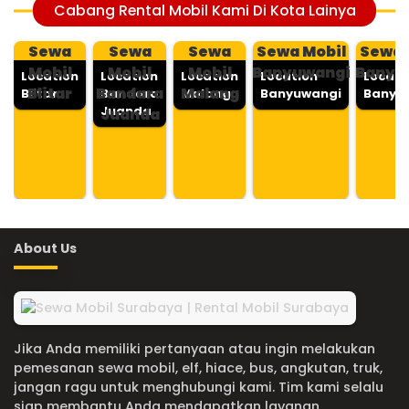
Cabang Rental Mobil Kami Di Kota Lainya
Sewa
Sewa
Sewa
Sewa Mobil
Sewa 
Mobil
Mobil
Mobil
Banyuwangi
Banyu
Location
Location
Location
Location
Locati
Blitar
Bandara
Malang
Blitar
Bandara
Malang
Banyuwangi
Banyu
Juanda
Juanda
About Us
Jika Anda memiliki pertanyaan atau ingin melakukan
pemesanan sewa mobil, elf, hiace, bus, angkutan, truk,
jangan ragu untuk menghubungi kami. Tim kami selalu
siap membantu Anda mendapatkan layanan