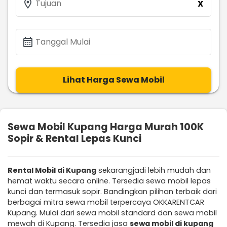
location_on
Tujuan
X
calendar_month
Tanggal Mulai
Lihat Harga Sewa Mobil
Sewa Mobil Kupang Harga Murah 100K
Sopir & Rental Lepas Kunci
Rental Mobil di Kupang
sekarangjadi lebih mudah dan
hemat waktu secara online. Tersedia sewa mobil lepas
kunci dan termasuk sopir. Bandingkan pilihan terbaik dari
berbagai mitra sewa mobil terpercaya OKKARENTCAR
Kupang. Mulai dari sewa mobil standard dan sewa mobil
mewah di Kupang. Tersedia jasa
sewa mobil di kupang