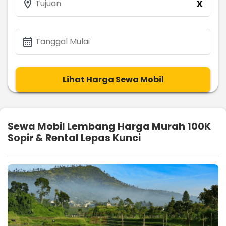
location_on
Tujuan
X
calendar_month
Tanggal Mulai
Lihat Harga Sewa Mobil
Sewa Mobil Lembang Harga Murah 100K
Sopir & Rental Lepas Kunci