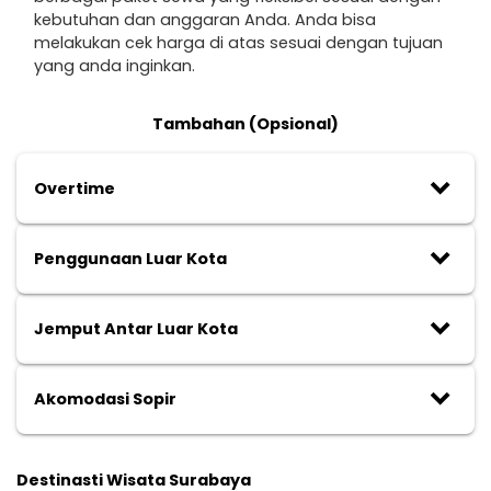
kebutuhan dan anggaran Anda. Anda bisa
melakukan cek harga di atas sesuai dengan tujuan
yang anda inginkan.
Tambahan (Opsional)
keyboard_arrow_down
Overtime
keyboard_arrow_down
Penggunaan Luar Kota
keyboard_arrow_down
Jemput Antar Luar Kota
keyboard_arrow_down
Akomodasi Sopir
Destinasti Wisata Surabaya