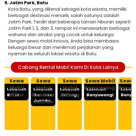
5.
Jatim Park, Batu
Kota Batu, yang dikenal sebagai kota wisata, memiliki
berbagai destinasi menarik, salah satunya adalah
Jatim Park. Terdiri dari beberapa taman hiburan seperti
Jatim Park 1, 2, dan 3, tempat ini menawarkan berbagai
wahana dan atraksi yang cocok untuk keluarga.
Dengan sewa mobil Innova, Anda bisa membawa
keluarga besar dan menikmati perjalanan yang
nyaman ke seluruh lokasi wisata di Batu.
Cabang Rental Mobil Kami Di Kota Lainya
Sewa
Sewa
Sewa
Sewa Mobil
Sewa 
Mobil
Mobil
Mobil
Banyuwangi
Banyu
Location
Location
Location
Location
Locati
Blitar
Bandara
Malang
Blitar
Bandara
Malang
Banyuwangi
Banyu
Juanda
Juanda