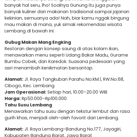
banyak hal seru, lho! Soalnya Gunung itu juga punya
banyak kuliner dari makanan tradisional sampai jajanan
kekinian, semuanya ada! Nah, biar kamu nggak bingung
mau makan di mana, yuk simak rekomendasi wisata
Lembang di bawah ini:
Gubug Makan Mang Engking
Restoran dengan konsep saung di atas kolam ikan,
menawarkan menu seperti Udang Bakar Madu, Gurame
Bumbu Cobek, dan Karedok. Suasana pedesaan yang
asri menambah kenikmatan bersantap.
Alamat:
Jl. Raya Tangkuban Parahu No.KM.1, RW.No.68,
Cibogo, Kec. Lembang
Jam Operasional:
Setiap hari, 10.00–20.00 WIB
Harga:
Rp50.000–Rp100.000
Tahu Susu Lembang
Menawarkan tahu susu dengan tekstur lembut dan rasa
gurih khas, menjadi oleh-oleh favorit dari Lembang.
Alamat:
Jl. Raya Lembang-Bandung No.177, Jayagiri,
Kabupaten Bandung Barat, Jawa Barat