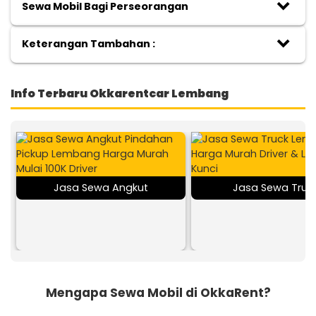
keyboard_arrow_down
Sewa Mobil Bagi Perseorangan
keyboard_arrow_down
Keterangan Tambahan :
Info Terbaru Okkarentcar Lembang
Jasa Sewa Angkut
Jasa Sewa Truc
Mengapa Sewa Mobil di OkkaRent?