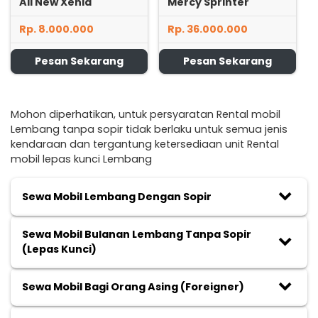
All New Xenia
Mercy Sprinter
Rp. 8.000.000
Rp. 36.000.000
Pesan Sekarang
Pesan Sekarang
Mohon diperhatikan, untuk persyaratan Rental mobil
Lembang tanpa sopir tidak berlaku untuk semua jenis
kendaraan dan tergantung ketersediaan unit Rental
mobil lepas kunci Lembang
keyboard_arrow_down
Sewa Mobil Lembang Dengan Sopir
Sewa Mobil Bulanan Lembang Tanpa Sopir
keyboard_arrow_down
(Lepas Kunci)
keyboard_arrow_down
Sewa Mobil Bagi Orang Asing (Foreigner)