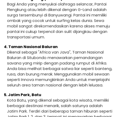
Bagi Anda yang menyukai olahraga selancar, Pantai
Plengkung atau lebih dikenal dengan G-Land adalah
surga tersembunyi di Banyuwangi. Pantai ini memiliki
ombak yang cocok untuk surfing kelas dunia. Sewa
mobil sangat direkomendasikan karena akses menuju
pantai ini cukup terpencil dan sulit dijangkau dengan
transportasi umum.
4.
Taman Nasional Baluran
Dikenal sebagai "Africa van Java", Taman Nasional
Baluran di Situbondo menawarkan pemandangan
savana yang mirip dengan padang rumput di Afrika.
Anda bisa melihat berbagai satwa liar seperti banteng,
rusa, dan burung merak. Menggunakan mobil sewaan
seperti Innova memungkinkan Anda untuk menjelajahi
seluruh area taman nasional dengan lebih leluasa.
5.
Jatim Park, Batu
Kota Batu, yang dikenal sebagai kota wisata, memiliki
berbagai destinasi menarik, salah satunya adalah
Jatim Park. Terdiri dari beberapa taman hiburan seperti
Jatim Park 1, 2, dan 3, tempat ini menawarkan berbagai