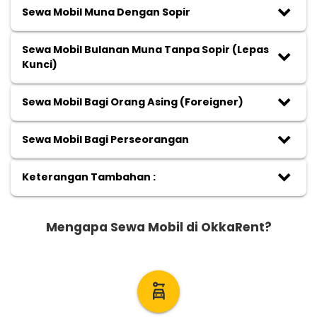
keyboard_arrow_down
Sewa Mobil Muna Dengan Sopir
Sewa Mobil Bulanan Muna Tanpa Sopir (Lepas
keyboard_arrow_down
Kunci)
keyboard_arrow_down
Sewa Mobil Bagi Orang Asing (Foreigner)
keyboard_arrow_down
Sewa Mobil Bagi Perseorangan
keyboard_arrow_down
Keterangan Tambahan :
Mengapa Sewa Mobil di OkkaRent?
car_rental