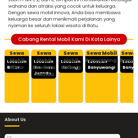
wahana dan atraksi yang cocok untuk keluarga.
Dengan sewa mobil Innova, Anda bisa membawa
keluarga besar dan menikmati perjalanan yang
nyaman ke seluruh lokasi wisata di Batu.
Cabang Rental Mobil Kami Di Kota Lainya
Sewa
Sewa
Sewa
Sewa Mobil
Sewa 
Mobil
Mobil
Mobil
Banyuwangi
Banyu
Location
Location
Location
Location
Locati
Blitar
Bandara
Malang
Blitar
Bandara
Malang
Banyuwangi
Banyu
Juanda
Juanda
About Us