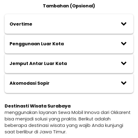
Tambahan (Opsional)
keyboard_arrow_down
Overtime
keyboard_arrow_down
Penggunaan Luar Kota
keyboard_arrow_down
Jemput Antar Luar Kota
keyboard_arrow_down
Akomodasi Sopir
Destinasti Wisata Surabaya
menggunakan layanan Sewa Mobil Innova dari Okkarent
bisa menjadi solusi yang praktis. Berikut adalah
beberapa destinasi wisata yang wajib Anda kunjungi
saat berlibur di Jawa Timur.