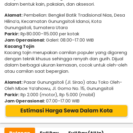
dalam bentuk kain, pakaian, dan aksesori.
Alamat:
Pembelian: Bengkel Batik Tradisional Nias, Desa
Hilina’a, Kecamatan Gunungsitoli Idanoi, Kota
Gunungsitoli, Sumatera Utara
Parkir:
Rp 80.000–115.000 per kotak
Jam Operasional:
Galeri: 08.00–17.00 WIB
Kacang Tojin
Kacang tojin merupakan camilan populer yang digoreng
dengan teknik khusus sehingga renyah dan gurih. Dijual
dalam berbagai ukuran kemasan, cocok untuk oleh-oleh
atau camilan saat bepergian.
Alamat:
Pasar Gunungsitoli (Jl. Sirao) atau Toko Oleh-
Oleh Mboe Ya’ahowu, Jl. Gomo No. 15, Gunungsitoli
Parkir:
Rp 2.000 (motor), Rp 5.000 (mobil)
Jam Operasional:
07.00–17.00 WIB
Bulanan
Full Day
Full Day (All In)