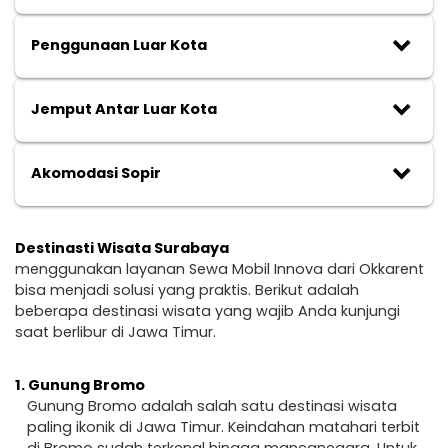
keyboard_arrow_down
Penggunaan Luar Kota
keyboard_arrow_down
Jemput Antar Luar Kota
keyboard_arrow_down
Akomodasi Sopir
Destinasti Wisata Surabaya
menggunakan layanan Sewa Mobil Innova dari Okkarent
bisa menjadi solusi yang praktis. Berikut adalah
beberapa destinasi wisata yang wajib Anda kunjungi
saat berlibur di Jawa Timur.
1.
Gunung Bromo
Gunung Bromo adalah salah satu destinasi wisata
paling ikonik di Jawa Timur. Keindahan matahari terbit
di Bromo sudah terkenal hingga mancanegara. Untuk