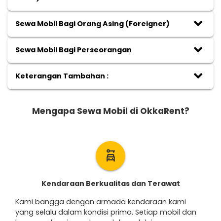
keyboard_arrow_down
Sewa Mobil Bagi Orang Asing (Foreigner)
keyboard_arrow_down
Sewa Mobil Bagi Perseorangan
keyboard_arrow_down
Keterangan Tambahan :
Mengapa Sewa Mobil di OkkaRent?
car_rental
Kendaraan Berkualitas dan Terawat
Kami bangga dengan armada kendaraan kami
yang selalu dalam kondisi prima. Setiap mobil dan