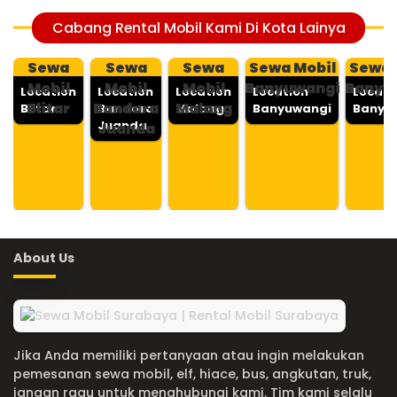
Cabang Rental Mobil Kami Di Kota Lainya
Sewa
Sewa
Sewa
Sewa Mobil
Sewa 
Mobil
Mobil
Mobil
Banyuwangi
Banyu
Location
Location
Location
Location
Locati
Blitar
Bandara
Malang
Blitar
Bandara
Malang
Banyuwangi
Banyu
Juanda
Juanda
About Us
Jika Anda memiliki pertanyaan atau ingin melakukan
pemesanan sewa mobil, elf, hiace, bus, angkutan, truk,
jangan ragu untuk menghubungi kami. Tim kami selalu