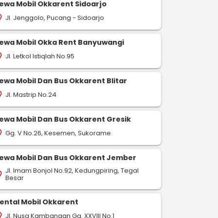
ewa Mobil Okkarent Sidoarjo
Jl. Jenggolo, Pucang - Sidoarjo
on_on
ewa Mobil Okka Rent Banyuwangi
Jl. Letkol Istiqlah No.95
on_on
ewa Mobil Dan Bus Okkarent Blitar
Jl. Mastrip No.24
on_on
ewa Mobil Dan Bus Okkarent Gresik
Gg. V No.26, Kesemen, Sukorame
on_on
ewa Mobil Dan Bus Okkarent Jember
Jl. Imam Bonjol No.92, Kedungpiring, Tegal
on_on
Besar
ental Mobil Okkarent
Jl. Nusa Kambangan Gg. XXVIII No.1
on_on