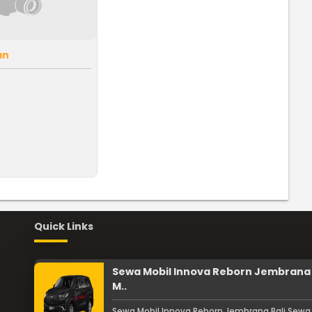
an
Quick Links
Sewa Mobil Innova Reborn Jembrana 
M..
Sewa Mobil Innova Reborn Jembrana Bali Sewa