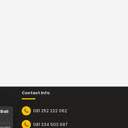
Contact Info
081 252 222 062
Bali
081 334 603 687
 mobil