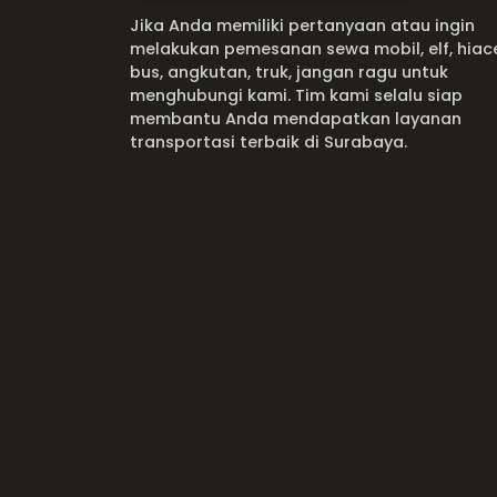
Jika Anda memiliki pertanyaan atau ingin
melakukan pemesanan sewa mobil, elf, hiac
bus, angkutan, truk, jangan ragu untuk
menghubungi kami. Tim kami selalu siap
membantu Anda mendapatkan layanan
transportasi terbaik di Surabaya.