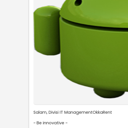
Salam, Divisi IT ManagementOkkaRent
~ Be innovative ~