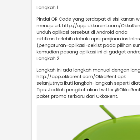
Langkah 1
Pindai QR Code yang terdapat di sisi kanan 
menuju url: http://app.okkarent.com/OkkaRen
Unduh aplikasi tersebut di Android anda
aktifkan terlebih dahulu opsi perijinan insta
(pengaturan-aplikasi-ceklist pada pilihan su
kemudian pasang aplikasi ini di gadget andr
Langkah 2
Langkah ini ada langkah manual dengan la
http://app.okkarent.com/OkkaRent.apk
selanjutnya ikuti langkah-langkah seperti dia
Tips: Jadilah pengikut akun twitter @OkkaR
paket promo terbaru dari OkkaRent.