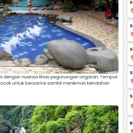
S
locati
S
locati
S
locati
S
i dengan nuansa khas pegunungan Ungaran. Tempat
locati
cocok untuk bersantai sambil menikmati keindahan
S
locati
R
locati