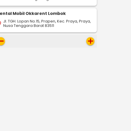
ental Mobil Okkarent Lombok
Jl. TGH. Lopan No.15, Prapen, Kec. Praya, Praya,
on_on
Nusa Tenggara Barat 83511
move
add