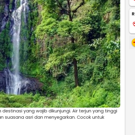
R
locati
re
estinasi yang wajib dikunjungi. Air terjun yang tinggi
kan suasana asri dan menyegarkan. Cocok untuk