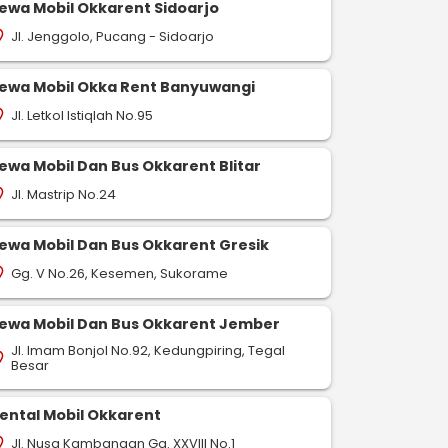
ewa Mobil Okkarent Sidoarjo
Jl. Jenggolo, Pucang - Sidoarjo
on_on
ewa Mobil Okka Rent Banyuwangi
Jl. Letkol Istiqlah No.95
on_on
ewa Mobil Dan Bus Okkarent Blitar
Jl. Mastrip No.24
on_on
ewa Mobil Dan Bus Okkarent Gresik
Gg. V No.26, Kesemen, Sukorame
on_on
ewa Mobil Dan Bus Okkarent Jember
Jl. Imam Bonjol No.92, Kedungpiring, Tegal
on_on
Besar
ental Mobil Okkarent
Jl. Nusa Kambangan Gg. XXVIII No.1
on_on