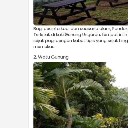
Bagi pecinta kopi dan suasana alam, Pondo
Terletak di kaki Gunung Ungaran, tempat in
sejak pagi dengan kabut tipis yang sejuk h
memukau.
2. Watu Gunung