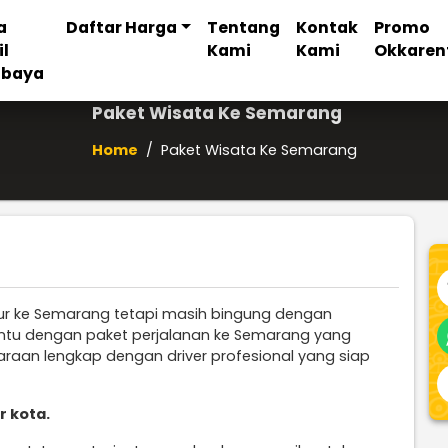
a
Daftar Harga
Tentang
Kontak
Promo
il
Kami
Kami
Okkaren
abaya
Paket Wisata Ke Semarang
Home
/
Paket Wisata Ke Semarang
ur ke Semarang tetapi masih bingung dengan
ntu dengan paket perjalanan ke Semarang yang
an lengkap dengan driver profesional yang siap
r kota.