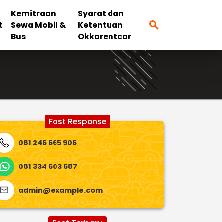
Kemitraan
Syarat dan
search
t
Sewa Mobil &
Ketentuan
Bus
Okkarentcar
Fast Response
081 246 665 906
081 334 603 687
admin@example.com