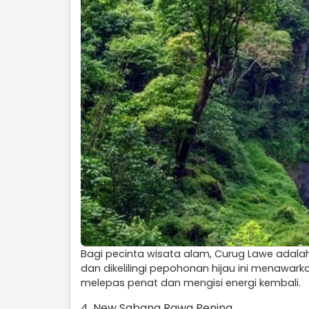
Bagi pecinta wisata alam, Curug Lawe adalah d
dan dikelilingi pepohonan hijau ini menawar
melepas penat dan mengisi energi kembali.
4. New Sabana Rawa Pening