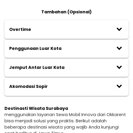
Tambahan (Opsional)
keyboard_arrow_down
Overtime
keyboard_arrow_down
Penggunaan Luar Kota
keyboard_arrow_down
Jemput Antar Luar Kota
keyboard_arrow_down
Akomodasi Sopir
Destinasti Wisata Surabaya
menggunakan layanan Sewa Mobil Innova dari Okkarent
bisa menjadi solusi yang praktis. Berikut adalah
beberapa destinasi wisata yang wajib Anda kunjungi