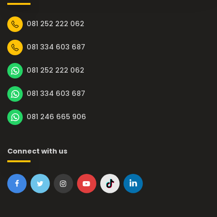
081 252 222 062
081 334 603 687
081 252 222 062
081 334 603 687
081 246 665 906
Connect with us