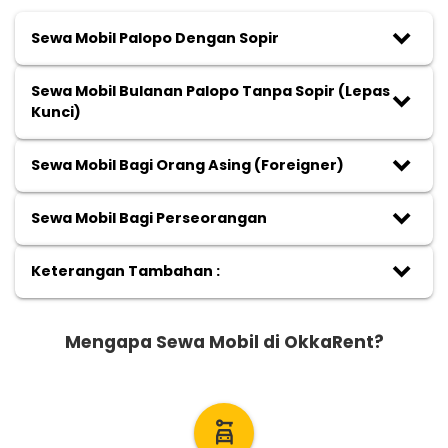
keyboard_arrow_down
Sewa Mobil Palopo Dengan Sopir
Sewa Mobil Bulanan Palopo Tanpa Sopir (Lepas
keyboard_arrow_down
Kunci)
keyboard_arrow_down
Sewa Mobil Bagi Orang Asing (Foreigner)
keyboard_arrow_down
Sewa Mobil Bagi Perseorangan
keyboard_arrow_down
Keterangan Tambahan :
Mengapa Sewa Mobil di OkkaRent?
car_rental