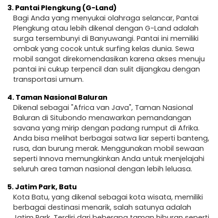
3.
Pantai Plengkung (G-Land)
Bagi Anda yang menyukai olahraga selancar, Pantai
Plengkung atau lebih dikenal dengan G-Land adalah
surga tersembunyi di Banyuwangi. Pantai ini memiliki
ombak yang cocok untuk surfing kelas dunia. Sewa
mobil sangat direkomendasikan karena akses menuju
pantai ini cukup terpencil dan sulit dijangkau dengan
transportasi umum.
4.
Taman Nasional Baluran
Dikenal sebagai "Africa van Java", Taman Nasional
Baluran di Situbondo menawarkan pemandangan
savana yang mirip dengan padang rumput di Afrika.
Anda bisa melihat berbagai satwa liar seperti banteng,
rusa, dan burung merak. Menggunakan mobil sewaan
seperti Innova memungkinkan Anda untuk menjelajahi
seluruh area taman nasional dengan lebih leluasa.
5.
Jatim Park, Batu
Kota Batu, yang dikenal sebagai kota wisata, memiliki
berbagai destinasi menarik, salah satunya adalah
Jatim Park. Terdiri dari beberapa taman hiburan seperti