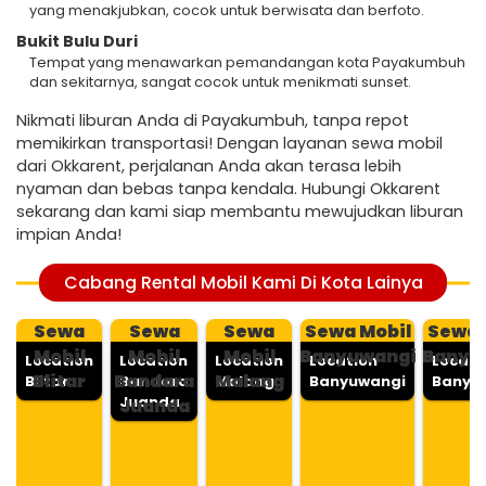
yang menakjubkan, cocok untuk berwisata dan berfoto.
Bukit Bulu Duri
Tempat yang menawarkan pemandangan kota Payakumbuh
dan sekitarnya, sangat cocok untuk menikmati sunset.
Nikmati liburan Anda di Payakumbuh, tanpa repot
memikirkan transportasi! Dengan layanan sewa mobil
dari Okkarent, perjalanan Anda akan terasa lebih
nyaman dan bebas tanpa kendala. Hubungi Okkarent
sekarang dan kami siap membantu mewujudkan liburan
impian Anda!
Cabang Rental Mobil Kami Di Kota Lainya
Sewa
Sewa
Sewa
Sewa Mobil
Sewa 
Mobil
Mobil
Mobil
Banyuwangi
Banyu
Location
Location
Location
Location
Locati
Blitar
Bandara
Malang
Blitar
Bandara
Malang
Banyuwangi
Banyu
Juanda
Juanda