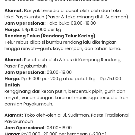
Alamat:
Banyak tersedia di pusat oleh‑oleh dan toko
lokal Payakumbuh (Pasar & toko minang di Jl. Sudirman)
Jam Operasional:
Toko buka 08.00–18.00
Harga:
± Rp 100.000 per kg
Rendang Talua (Rendang Telur Kering)
Telur rebus dilapisi bumbu rendang lalu dikeringkan
hingga renyah—gurih, kaya rempah, dan tahan lama.
Alamat:
Pusat oleh‑oleh & kios di Kampung Rendang,
Pasar Payakumbuh
Jam Operasional:
08.00–18.00
Harga:
Rp 15.000 per 200 g atau paket 1 kg ≈ Rp 75.000
Batiah
Rengginang dari ketan putih, berbentuk pipih, gurih dan
renyah; varian dengan karamel manis juga tersedia. Ikon
camilan Payakumbuh.
Alamat:
Toko oleh‑oleh di Jl. Sudirman, Pasar Tradisional
Payakumbuh
Jam Operasional:
08.00–18.00
Harga:
Rp 10.000–20.000 per kemasan (~200 g)