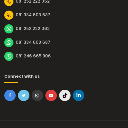
081 252 222 062
081 334 603 687
081 252 222 062
081 334 603 687
081 246 665 906
Connect with us