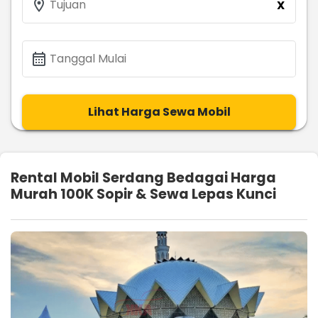
location_on
Tujuan
X
calendar_month
Tanggal Mulai
Lihat Harga Sewa Mobil
Rental Mobil Serdang Bedagai Harga
Murah 100K Sopir & Sewa Lepas Kunci