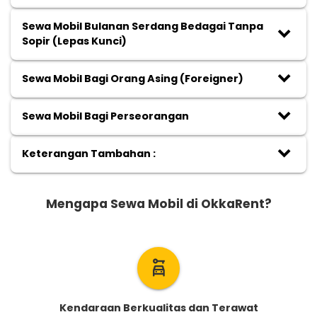
Sewa Mobil Bulanan Serdang Bedagai Tanpa
keyboard_arrow_down
Sopir (Lepas Kunci)
keyboard_arrow_down
Sewa Mobil Bagi Orang Asing (Foreigner)
keyboard_arrow_down
Sewa Mobil Bagi Perseorangan
keyboard_arrow_down
Keterangan Tambahan :
Mengapa Sewa Mobil di OkkaRent?
car_rental
Kendaraan Berkualitas dan Terawat