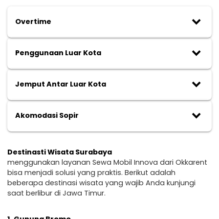
keyboard_arrow_down
Overtime
keyboard_arrow_down
Penggunaan Luar Kota
keyboard_arrow_down
Jemput Antar Luar Kota
keyboard_arrow_down
Akomodasi Sopir
Destinasti Wisata Surabaya
menggunakan layanan Sewa Mobil Innova dari Okkarent
bisa menjadi solusi yang praktis. Berikut adalah
beberapa destinasi wisata yang wajib Anda kunjungi
saat berlibur di Jawa Timur.
1.
Gunung Bromo