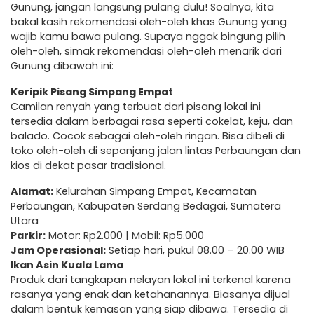
Gunung, jangan langsung pulang dulu! Soalnya, kita
bakal kasih rekomendasi oleh-oleh khas Gunung yang
wajib kamu bawa pulang. Supaya nggak bingung pilih
oleh-oleh, simak rekomendasi oleh-oleh menarik dari
Gunung dibawah ini:
Keripik Pisang Simpang Empat
Camilan renyah yang terbuat dari pisang lokal ini
tersedia dalam berbagai rasa seperti cokelat, keju, dan
balado. Cocok sebagai oleh-oleh ringan. Bisa dibeli di
toko oleh-oleh di sepanjang jalan lintas Perbaungan dan
kios di dekat pasar tradisional.
Alamat:
Kelurahan Simpang Empat, Kecamatan
Perbaungan, Kabupaten Serdang Bedagai, Sumatera
Utara
Parkir:
Motor: Rp2.000 | Mobil: Rp5.000
Jam Operasional:
Setiap hari, pukul 08.00 – 20.00 WIB
Ikan Asin Kuala Lama
Produk dari tangkapan nelayan lokal ini terkenal karena
rasanya yang enak dan ketahanannya. Biasanya dijual
dalam bentuk kemasan yang siap dibawa. Tersedia di