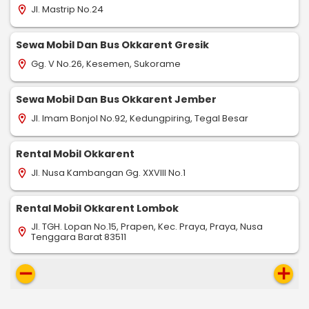
Jl. Mastrip No.24
location_on
Sewa Mobil Dan Bus Okkarent Gresik
Gg. V No.26, Kesemen, Sukorame
location_on
Sewa Mobil Dan Bus Okkarent Jember
Jl. Imam Bonjol No.92, Kedungpiring, Tegal Besar
location_on
Rental Mobil Okkarent
Jl. Nusa Kambangan Gg. XXVIII No.1
location_on
Rental Mobil Okkarent Lombok
Jl. TGH. Lopan No.15, Prapen, Kec. Praya, Praya, Nusa
location_on
Tenggara Barat 83511
remove
add