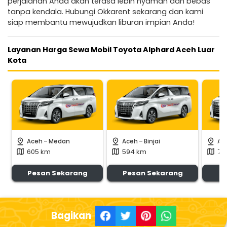
perjalanan Anda akan terasa lebih nyaman dan bebas
tanpa kendala. Hubungi Okkarent sekarang dan kami
siap membantu mewujudkan liburan impian Anda!
Layanan Harga Sewa Mobil Toyota Alphard Aceh Luar
Kota
-
-
pin_drop
pin_drop
pin_drop
Aceh
Medan
Aceh
Binjai
Ac
605 km
594 km
72
map
map
map
Pesan Sekarang
Pesan Sekarang
P
Bagikan