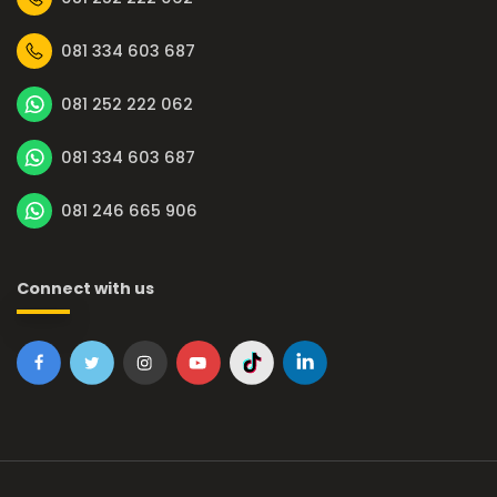
081 334 603 687
081 252 222 062
081 334 603 687
081 246 665 906
Connect with us