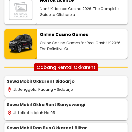
Non UK Licence
Non UK Licence Casino 2026: The Complete
Guide to Offshore a
Online Casino Games
Online Casino Games for Real Cash UK 2026:
The Definitive Gu
Cabang Rental Okkarent
Sewa Mobil Okkarent Sidoarjo
Jl. Jenggolo, Pucang - Sidoarjo
location_on
Sewa Mobil Okka Rent Banyuwangi
Jl. Letkol Istiqlah No.95
location_on
Sewa Mobil Dan Bus Okkarent Blitar