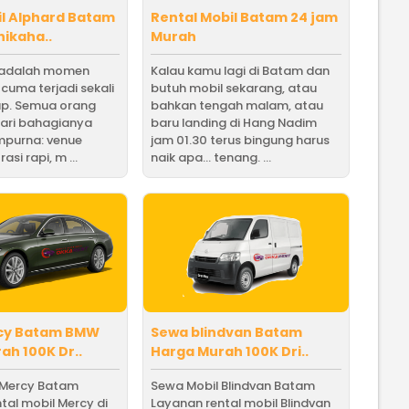
l Alphard Batam
Rental Mobil Batam 24 jam
nikaha..
Murah
 adalah momen
Kalau kamu lagi di Batam dan
 cuma terjadi sekali
butuh mobil sekarang, atau
up. Semua orang
bahkan tengah malam, atau
 hari bahagianya
baru landing di Hang Nadim
mpurna: venue
jam 01.30 terus bingung harus
asi rapi, m ...
naik apa… tenang. ...
cy Batam BMW
Sewa blindvan Batam
ah 100K Dr..
Harga Murah 100K Dri..
 Mercy Batam
Sewa Mobil Blindvan Batam
tal mobil Mercy di
Layanan rental mobil Blindvan