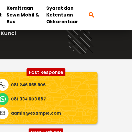
Kemitraan
Syarat dan
search
t
Sewa Mobil &
Ketentuan
Bus
Okkarentcar
 Kunci
Fast Response
081 246 665 906
081 334 603 687
admin@example.com