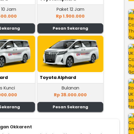
 10 Jam
Paket 12 Jam
800.000
Rp 1.900.000
Sekarang
Pesan Sekarang
hard
Toyota Alphard
s Kunci
Bulanan
000.000
Rp 38.000.000
Sekarang
Pesan Sekarang
ggan Okkarent