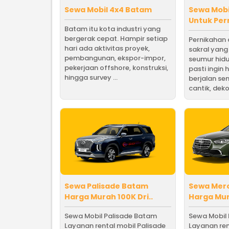
Sewa Mobil 4x4 Batam
Sewa Mobi
Untuk Per
Batam itu kota industri yang
bergerak cepat. Hampir setiap
Pernikahan
hari ada aktivitas proyek,
sakral yang
pembangunan, ekspor-impor,
seumur hid
pekerjaan offshore, konstruksi,
pasti ingin
hingga survey ...
berjalan se
cantik, dekor
Sewa Palisade Batam
Sewa Mer
Harga Murah 100K Dri..
Harga Mur
Sewa Mobil Palisade Batam
Sewa Mobil
Layanan rental mobil Palisade
Layanan ren