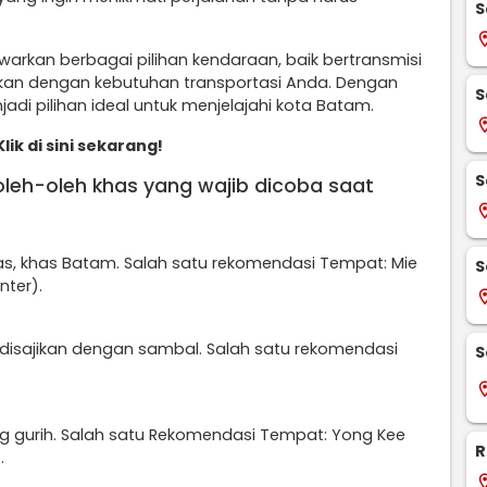
S
locati
rkan berbagai pilihan kendaraan, baik bertransmisi
kan dengan kebutuhan transportasi Anda. Dengan
S
jadi pilihan ideal untuk menjelajahi kota Batam.
locati
lik di sini sekarang!
S
 oleh-oleh khas yang wajib dicoba saat
locati
as, khas Batam. Salah satu rekomendasi Tempat: Mie
S
ter).
locati
 disajikan dengan sambal. Salah satu rekomendasi
S
locati
g gurih. Salah satu Rekomendasi Tempat: Yong Kee
R
.
locati