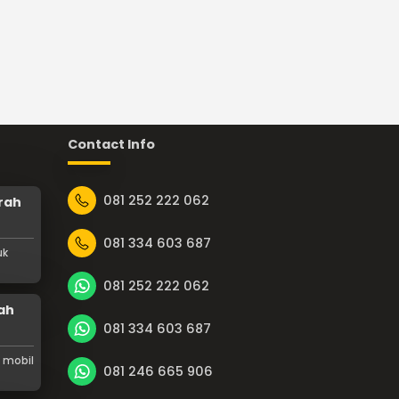
Contact Info
081 252 222 062
rah
081 334 603 687
uk
081 252 222 062
ah
081 334 603 687
 mobil
081 246 665 906