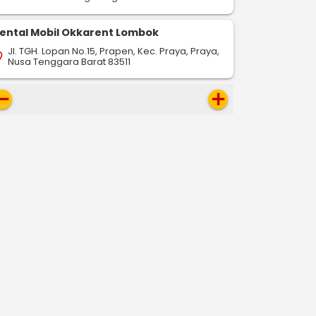
ental Mobil Okkarent Lombok
Jl. TGH. Lopan No.15, Prapen, Kec. Praya, Praya,
on_on
Nusa Tenggara Barat 83511
move
add