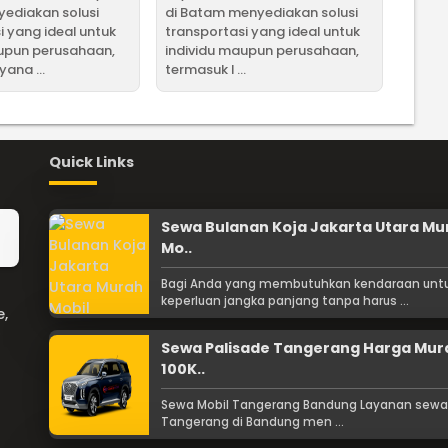
ediakan solusi
di Batam menyediakan solusi
i yang ideal untuk
transportasi yang ideal untuk
aupun perusahaan,
individu maupun perusahaan,
ana ...
termasuk l ...
Quick Links
Sewa Bulanan Koja Jakarta Utara Mu
Mo..
Bagi Anda yang membutuhkan kendaraan unt
keperluan jangka panjang tanpa harus ...
e,
Sewa Palisade Tangerang Harga Mur
100K..
Sewa Mobil Tangerang Bandung Layanan sewa
Tangerang di Bandung men ...