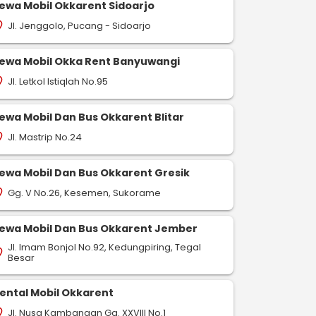
ewa Mobil Okkarent Sidoarjo
Jl. Jenggolo, Pucang - Sidoarjo
on_on
ewa Mobil Okka Rent Banyuwangi
Jl. Letkol Istiqlah No.95
on_on
ewa Mobil Dan Bus Okkarent Blitar
Jl. Mastrip No.24
on_on
ewa Mobil Dan Bus Okkarent Gresik
Gg. V No.26, Kesemen, Sukorame
on_on
ewa Mobil Dan Bus Okkarent Jember
Jl. Imam Bonjol No.92, Kedungpiring, Tegal
on_on
Besar
ental Mobil Okkarent
Jl. Nusa Kambangan Gg. XXVIII No.1
on_on