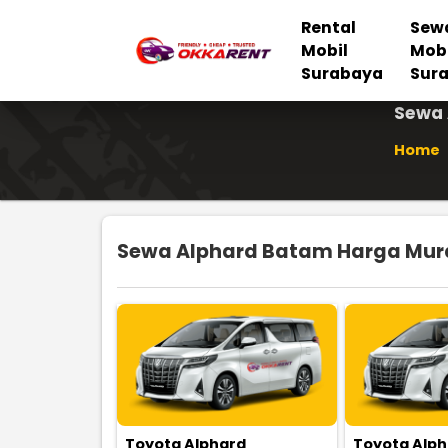
Rental
Sew
Mobil
Mob
Surabaya
Sur
Sewa 
Home
Sewa Alphard Batam Harga Murah
Toyota Alphard
Toyota Alp