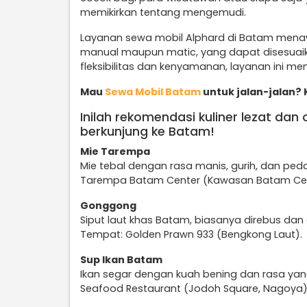
memikirkan tentang mengemudi.
Layanan sewa mobil Alphard di Batam menawa
manual maupun matic, yang dapat disesuai
fleksibilitas dan kenyamanan, layanan ini men
Mau
Sewa Mobil Batam
untuk jalan-jalan? K
Inilah rekomendasi kuliner lezat dan
berkunjung ke Batam!
Mie Tarempa
Mie tebal dengan rasa manis, gurih, dan ped
Tarempa Batam Center (Kawasan Batam Cen
Gonggong
Siput laut khas Batam, biasanya direbus dan
Tempat: Golden Prawn 933 (Bengkong Laut).
Sup Ikan Batam
Ikan segar dengan kuah bening dan rasa yan
Seafood Restaurant (Jodoh Square, Nagoya)