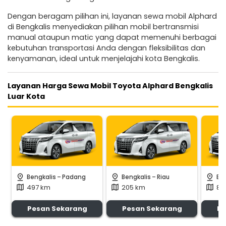
Dengan beragam pilihan ini, layanan sewa mobil Alphard
di Bengkalis menyediakan pilihan mobil bertransmisi
manual ataupun matic yang dapat memenuhi berbagai
kebutuhan transportasi Anda dengan fleksibilitas dan
kenyamanan, ideal untuk menjelajahi kota Bengkalis.
Layanan Harga Sewa Mobil Toyota Alphard Bengkalis
Luar Kota
-
-
pin_drop
pin_drop
pin_drop
Bengkalis
Padang
Bengkalis
Riau
Be
497 km
205 km
82
map
map
map
Pesan Sekarang
Pesan Sekarang
Pe