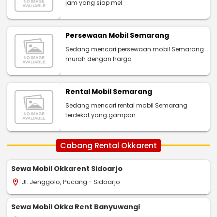
jam yang siap mel
Persewaan Mobil Semarang
Sedang mencari persewaan mobil Semarang
murah dengan harga
Rental Mobil Semarang
Sedang mencari rental mobil Semarang
terdekat yang gampan
Cabang Rental Okkarent
Sewa Mobil Okkarent Sidoarjo
Jl. Jenggolo, Pucang - Sidoarjo
location_on
Sewa Mobil Okka Rent Banyuwangi