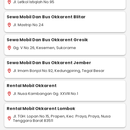
Jl. Letkol Istiqlah No.95
location_on
Sewa Mobil Dan Bus Okkarent Blitar
Jl. Mastrip No.24
location_on
Sewa Mobil Dan Bus Okkarent Gresik
Gg. V No.26, Kesemen, Sukorame
location_on
Sewa Mobil Dan Bus Okkarent Jember
Jl. Imam Bonjol No.92, Kedungpiring, Tegal Besar
location_on
Rental Mobil Okkarent
Jl. Nusa Kambangan Gg. XXVIII No.1
location_on
Rental Mobil Okkarent Lombok
Jl. TGH. Lopan No.15, Prapen, Kec. Praya, Praya, Nusa
location_on
Tenggara Barat 83511