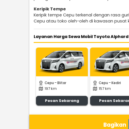
Keripik Tempe
Keripik tempe Cepu terkenal dengan rasa guri
Cepu atau toko oleh-oleh di kawasan pusat 
Layanan Harga Sewa Mobil Toyota Alphard
-
-
pin_drop
pin_drop
Cepu
Blitar
Cepu
Kediri
197 km
157 km
map
map
Pesan Sekarang
Pesan Sekara
Bagikan