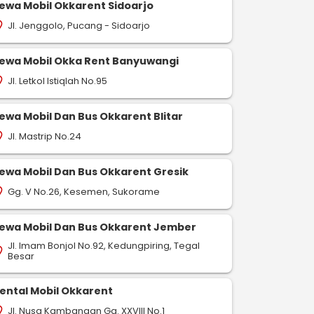
ewa Mobil Okkarent Sidoarjo
Jl. Jenggolo, Pucang - Sidoarjo
on_on
ewa Mobil Okka Rent Banyuwangi
Jl. Letkol Istiqlah No.95
on_on
ewa Mobil Dan Bus Okkarent Blitar
Jl. Mastrip No.24
on_on
ewa Mobil Dan Bus Okkarent Gresik
Gg. V No.26, Kesemen, Sukorame
on_on
ewa Mobil Dan Bus Okkarent Jember
Jl. Imam Bonjol No.92, Kedungpiring, Tegal
on_on
Besar
ental Mobil Okkarent
Jl. Nusa Kambangan Gg. XXVIII No.1
on_on