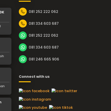
081 252 222 062
0K
081 334 603 687
l
081 252 222 062
081 334 603 687
bih
081 246 665 906
Connect with us
nan
n