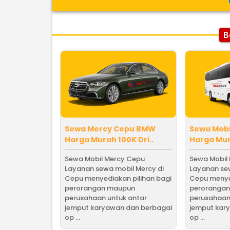
B
Sewa Mercy Cepu BMW
Sewa Mob
Harga Murah 100K Dri..
Harga Mur
Sewa Mobil Mercy Cepu
Sewa Mobil
Layanan sewa mobil Mercy di
Layanan se
Cepu menyediakan pilihan bagi
Cepu menye
perorangan maupun
peroranga
perusahaan untuk antar
perusahaan
jemput karyawan dan berbagai
jemput kar
op ...
op ...