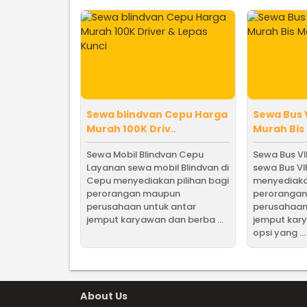
Sewa blindvan Cepu Harga
Sewa Bus 
Murah 100K Driv..
Murah Bis
Sewa Mobil Blindvan Cepu
Sewa Bus V
Layanan sewa mobil Blindvan di
sewa Bus VI
Cepu menyediakan pilihan bagi
menyediakan
perorangan maupun
peroranga
perusahaan untuk antar
perusahaan
jemput karyawan dan berba ...
jemput kar
opsi yang ...
About Us