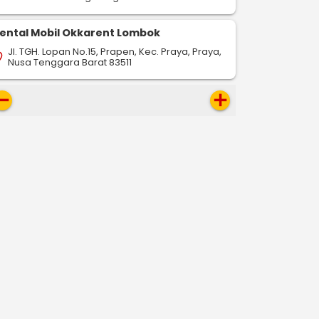
ental Mobil Okkarent Lombok
Jl. TGH. Lopan No.15, Prapen, Kec. Praya, Praya,
on_on
Nusa Tenggara Barat 83511
move
add
-
-
-
drop
pin_drop
pin_drop
Cepu
Solo
Cepu
Semarang
Cepu
Ta
128 km
223 km
678 km
ap
map
map
Pesan Sekarang
Pesan Sekarang
Pesan S