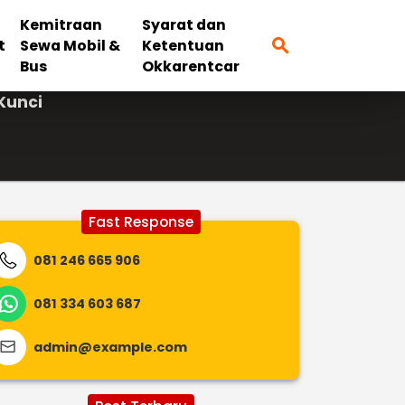
Kemitraan
Syarat dan
search
t
Sewa Mobil &
Ketentuan
Bus
Okkarentcar
Kunci
Fast Response
081 246 665 906
081 334 603 687
admin@example.com