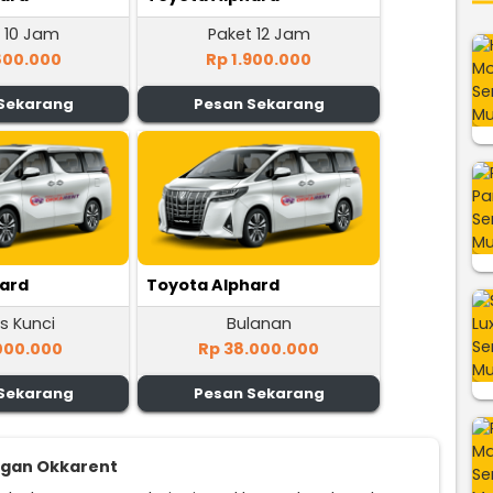
 10 Jam
Paket 12 Jam
800.000
Rp 1.900.000
Sekarang
Pesan Sekarang
hard
Toyota Alphard
s Kunci
Bulanan
000.000
Rp 38.000.000
Sekarang
Pesan Sekarang
ggan Okkarent