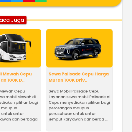
aca Juga
il Mewah Cepu
Sewa Palisade Cepu Harga
ah 100K D..
Murah 100K Driv..
 Mewah Cepu
Sewa Mobil Palisade Cepu
wa mobil Mewah di
Layanan sewa mobil Palisade di
diakan pilihan bagi
Cepu menyediakan pilihan bagi
n maupun
perorangan maupun
 untuk antar
perusahaan untuk antar
yawan dan berbagai
jemput karyawan dan berba ...