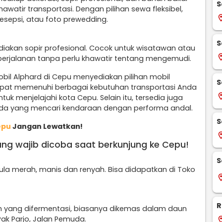
S
watir transportasi. Dengan pilihan sewa fleksibel,
locati
esepsi, atau foto prewedding.
S
diakan sopir profesional. Cocok untuk wisatawan atau
locati
perjalanan tanpa perlu khawatir tentang mengemudi.
bil Alphard di Cepu menyediakan pilihan mobil
S
apat memenuhi berbagai kebutuhan transportasi Anda
locati
tuk menjelajahi kota Cepu. Selain itu, tersedia juga
da yang mencari kendaraan dengan performa andal.
S
epu
Jangan Lewatkan!
locati
ang wajib dicoba saat berkunjung ke Cepu!
S
a merah, manis dan renyah. Bisa didapatkan di Toko
locati
R
h yang difermentasi, biasanya dikemas dalam daun
Pak Parjo, Jalan Pemuda.
locati