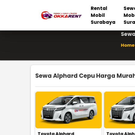
Rental
Sew
Mobil
Mob
Surabaya
Sur
Sewa
Home
Sewa Alphard Cepu Harga Murah 
Toyota Alphard
Toyota Alp