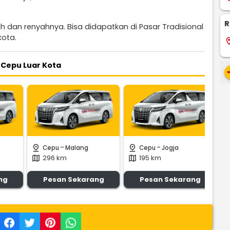
R
h dan renyahnya. Bisa didapatkan di Pasar Tradisional
kota.
locati
 Cepu Luar Kota
re
-
-
pin_drop
pin_drop
pin_
Cepu
Malang
Cepu
Jogja
296 km
195 km
map
map
m
ng
Pesan Sekarang
Pesan Sekarang