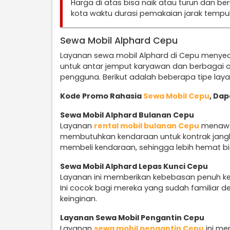
Harga di atas bisa naik atau turun dan b
kota waktu durasi pemakaian jarak temp
Sewa Mobil Alphard Cepu
Layanan sewa mobil Alphard di Cepu menye
untuk antar jemput karyawan dan berbagai 
pengguna. Berikut adalah beberapa tipe lay
Kode Promo Rahasia
Sewa Mobil Cepu
, Da
Sewa Mobil Alphard Bulanan Cepu
Layanan
rental mobil bulanan Cepu
menawar
membutuhkan kendaraan untuk kontrak jangka
membeli kendaraan, sehingga lebih hemat b
Sewa Mobil Alphard Lepas Kunci Cepu
Layanan ini memberikan kebebasan penuh k
Ini cocok bagi mereka yang sudah familiar d
keinginan.
Layanan Sewa Mobil Pengantin Cepu
Layanan
sewa mobil pengantin Cepu
ini me