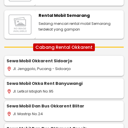
Rental Mobil Semarang
Sedang mencari rental mobil Semarang
terdekat yang gampan
Cabang Rental Okkarent
Sewa Mobil Okkarent Sidoarjo
Jl. Jenggolo, Pucang - Sidoarjo
location_on
Sewa Mobil Okka Rent Banyuwangi
Jl. Letkol Istiqlah No.95
location_on
Sewa Mobil Dan Bus Okkarent Blitar
Jl. Mastrip No.24
location_on