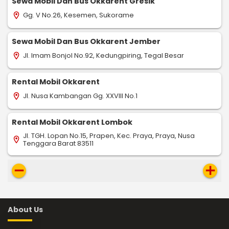
Sewa Mobil Dan Bus Okkarent Gresik
Gg. V No.26, Kesemen, Sukorame
location_on
Sewa Mobil Dan Bus Okkarent Jember
Jl. Imam Bonjol No.92, Kedungpiring, Tegal Besar
location_on
Rental Mobil Okkarent
Jl. Nusa Kambangan Gg. XXVIII No.1
location_on
Rental Mobil Okkarent Lombok
Jl. TGH. Lopan No.15, Prapen, Kec. Praya, Praya, Nusa
location_on
Tenggara Barat 83511
remove
add
About Us