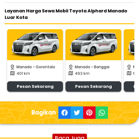
Layanan Harga Sewa Mobil Toyota Alphard Manado
Luar Kota
-
-
pin_drop
pin_drop
pin_drop
Manado
Gorontalo
Manado
Banggai
Ma
401 km
493 km
66
map
map
map
Pesan Sekarang
Pesan Sekarang
Pe
Bagikan
Baca Juga