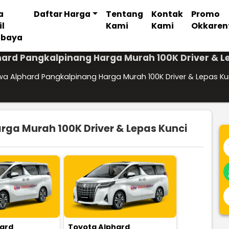
a
Daftar Harga
Tentang
Kontak
Promo
il
Kami
Kami
Okkaren
abaya
ard Pangkalpinang Harga Murah 100K Driver & L
a Alphard Pangkalpinang Harga Murah 100K Driver & Lepas Ku
ga Murah 100K Driver & Lepas Kunci
hard
Toyota Alphard