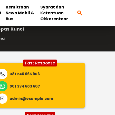
Kemitraan
Syarat dan
search
t
Sewa Mobil &
Ketentuan
Bus
Okkarentcar
epas Kunci
nci
Fast Response
081 246 665 906
081 334 603 687
admin@example.com