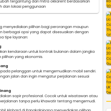
erubah tergantung dari mitra okkarent berdasarkan
uh dan lokasi penggunaan
ng menyediakan pilihan bagi perorangan maupun
n berbagai opsi yang dapat disesuaikan dengan
a tipe layanan:
g
ukan kendaraan untuk kontrak bulanan dalam jangka
 pilihan yang ekonomis.
nang
epada pelanggan untuk mengemudikan mobil sendiri.
engan jalan dan ingin mengatur perjalanan sesuai
pinang
diakan sopir profesional. Cocok untuk wisatawan atau
perjalanan tanpa perlu khawatir tentang mengemudi.
bil Alphard di Pangkalpinang menyediakan pilihan