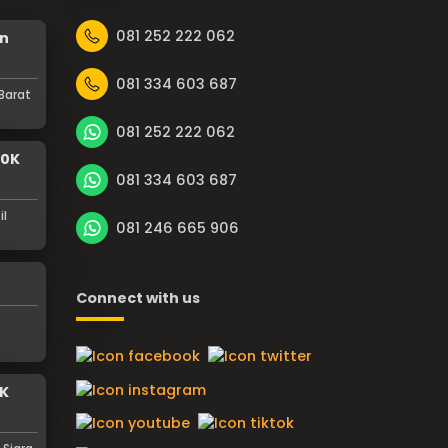
081 252 222 062
an
081 334 603 687
Barat
081 252 222 062
00K
081 334 603 687
il
081 246 665 906
Connect with us
0K