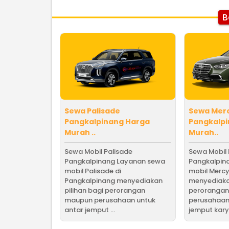
B
Sewa Palisade
Sewa Mer
Pangkalpinang Harga
Pangkalp
Murah ..
Murah..
Sewa Mobil Palisade
Sewa Mobil
Pangkalpinang Layanan sewa
Pangkalpin
mobil Palisade di
mobil Mercy
Pangkalpinang menyediakan
menyediakan
pilihan bagi perorangan
peroranga
maupun perusahaan untuk
perusahaan
antar jemput ...
jemput karya