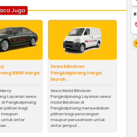
aca Juga
R
locati
re
cy
Sewa blindvan
inang BMW Harga
Pangkalpinang Harga
Murah ..
 Mercy
Sewa Mobil Blindvan
ang Layanan sewa
Pangkalpinang Layanan sewa
 di Pangkalpinang
mobil Blindvan di
 pilihan bagi
Pangkalpinang menyediakan
n maupun
pilihan bagi perorangan
 untuk antar
maupun perusahaan untuk
w ...
antar jemput ...