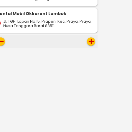
ental Mobil Okkarent Lombok
Jl. TGH. Lopan No.15, Prapen, Kec. Praya, Praya,
on_on
Nusa Tenggara Barat 83511
move
add