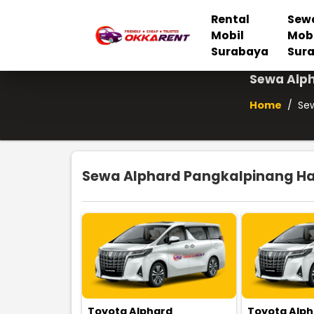
Rental
Sew
Mobil
Mob
Surabaya
Sur
Sewa Alph
Home
/
Sew
Sewa Alphard Pangkalpinang Har
Toyota Alphard
Toyota Alp