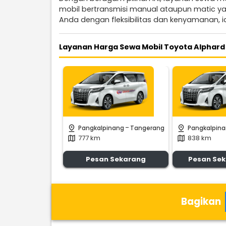
mobil bertransmisi manual ataupun matic y
Anda dengan fleksibilitas dan kenyamanan, i
Layanan Harga Sewa Mobil Toyota Alphard
-
pin_drop
pin_drop
Pangkalpinang
Tangerang
Pangkalpin
777 km
838 km
map
map
Pesan Sekarang
Pesan Se
Bagikan