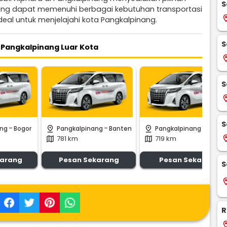
S
ang dapat memenuhi berbagai kebutuhan transportasi
locati
deal untuk menjelajahi kota Pangkalpinang.
S
 Pangkalpinang Luar Kota
locati
S
locati
S
-
-
-
pin_drop
pin_drop
ang
Bogor
Pangkalpinang
Banten
Pangkalpinang
Bengk
locati
781 km
719 km
map
map
karang
Pesan Sekarang
Pesan Sekarang
S
locati
R
locati