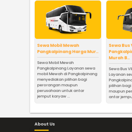
Sewa Mobil Mewah
Sewa Bus 
Pangkalpinang Harga Mur..
Pangkalp
Murah B..
Sewa Mobil Mewah
Pangkalpinang Layanan sewa
Sewa Bus V
mobil Mewah di Pangkalpinang
Layanan sew
menyediakan pilihan bagi
Pangkalpin
perorangan maupun
pilihan bag
perusahaan untuk antar
maupun per
jemput karyaw ...
antar jempu
About Us