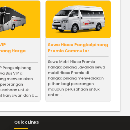
VIP
Sewa Hiace Pangkalpinang
inang Harga
Premio Commuter..
Sewa Mobil Hiace Premio
Pangkalpinang Layanan sewa
IP Pangkalpinang
mobil Hiace Premio di
a Bus VIP di
Pangkalpinang menyediakan
ang menyediakan
pilihan bagi perorangan
i perorangan
maupun perusahaan untuk
usahaan untuk
antar ...
t karyawan dan b ...
Quick Links