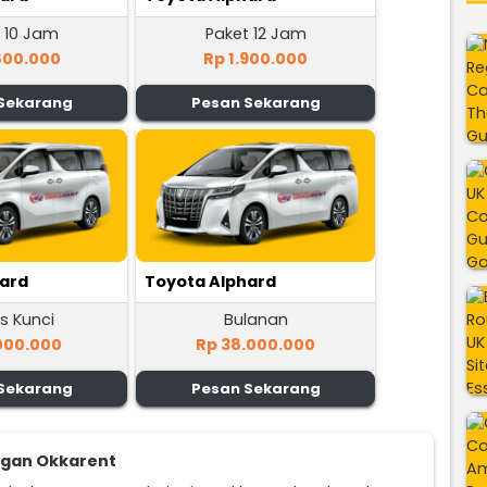
 10 Jam
Paket 12 Jam
800.000
Rp 1.900.000
Sekarang
Pesan Sekarang
hard
Toyota Alphard
s Kunci
Bulanan
000.000
Rp 38.000.000
Sekarang
Pesan Sekarang
ggan Okkarent