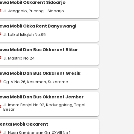
ewa Mobil Okkarent Sidoarjo
Jl. Jenggolo, Pucang - Sidoarjo
on_on
ewa Mobil Okka Rent Banyuwangi
Jl. Letkol Istiqlah No.95
on_on
ewa Mobil Dan Bus Okkarent Blitar
Jl. Mastrip No.24
on_on
ewa Mobil Dan Bus Okkarent Gresik
-
-
pin_drop
pin_drop
ulu
Pangkalpinang
Bandarlampung
Pangkalpinang
Jakar
Gg. V No.26, Kesemen, Sukorame
on_on
585 km
796 km
map
map
Pesan Sekarang
Pesan Sekarang
ewa Mobil Dan Bus Okkarent Jember
Jl. Imam Bonjol No.92, Kedungpiring, Tegal
on_on
Besar
ental Mobil Okkarent
Jl. Nusa Kambangan Gg. XXVIII No.1
on_on