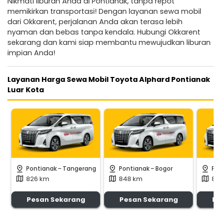
Nikmati liburan Anda di Pontianak, tanpa repot
memikirkan transportasi! Dengan layanan sewa mobil
dari Okkarent, perjalanan Anda akan terasa lebih
nyaman dan bebas tanpa kendala. Hubungi Okkarent
sekarang dan kami siap membantu mewujudkan liburan
impian Anda!
Layanan Harga Sewa Mobil Toyota Alphard Pontianak
Luar Kota
-
-
pin_drop
pin_drop
pin_drop
Pontianak
Tangerang
Pontianak
Bogor
Po
826 km
848 km
80
map
map
map
Pesan Sekarang
Pesan Sekarang
Pe