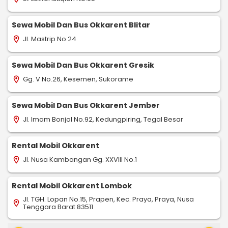
Sewa Mobil Dan Bus Okkarent Blitar
Jl. Mastrip No.24
location_on
Sewa Mobil Dan Bus Okkarent Gresik
Gg. V No.26, Kesemen, Sukorame
location_on
Sewa Mobil Dan Bus Okkarent Jember
Jl. Imam Bonjol No.92, Kedungpiring, Tegal Besar
location_on
Rental Mobil Okkarent
Jl. Nusa Kambangan Gg. XXVIII No.1
location_on
Rental Mobil Okkarent Lombok
Jl. TGH. Lopan No.15, Prapen, Kec. Praya, Praya, Nusa
location_on
Tenggara Barat 83511