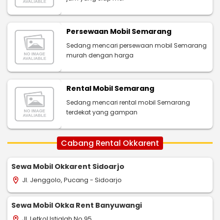
Persewaan Mobil Semarang
Sedang mencari persewaan mobil Semarang
murah dengan harga
Rental Mobil Semarang
Sedang mencari rental mobil Semarang
terdekat yang gampan
Cabang Rental Okkarent
Sewa Mobil Okkarent Sidoarjo
Jl. Jenggolo, Pucang - Sidoarjo
location_on
Sewa Mobil Okka Rent Banyuwangi
Jl. Letkol Istiqlah No.95
location_on